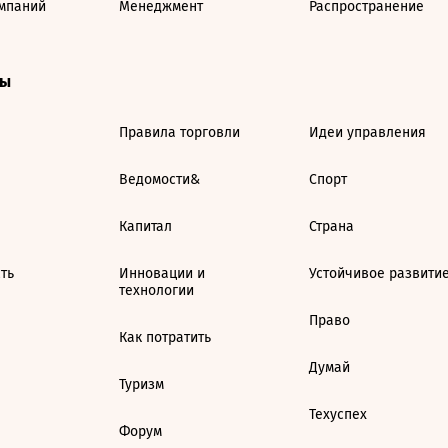
мпаний
Менеджмент
Распространение
ты
Правила торговли
Идеи управления
Ведомости&
Спорт
Капитал
Страна
ть
Инновации и
Устойчивое развити
технологии
Право
Как потратить
Думай
Туризм
Техуспех
Форум