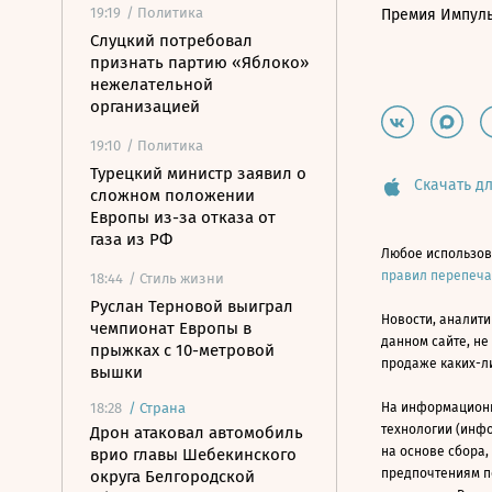
19:19
/ Политика
Премия Импул
Слуцкий потребовал
признать партию «Яблоко»
нежелательной
организацией
19:10
/ Политика
Турецкий министр заявил о
Скачать дл
сложном положении
Европы из-за отказа от
газа из РФ
Любое использов
правил перепеч
18:44
/ Стиль жизни
Руслан Терновой выиграл
Новости, аналити
чемпионат Европы в
данном сайте, не
прыжках с 10-метровой
продаже каких-л
вышки
18:28
/
Страна
На информацион
технологии (инф
Дрон атаковал автомобиль
на основе сбора,
врио главы Шебекинского
предпочтениям п
округа Белгородской