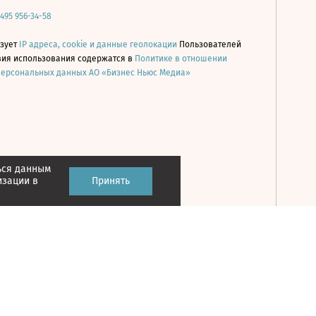
 495 956-34-58
ьзует
IP адреса, cookie и данные геолокации
Пользователей
овия использования содержатся в
Политике в отношении
персональных данных АО «Бизнес Ньюс Медиа»
ься данным
Принять
изации в