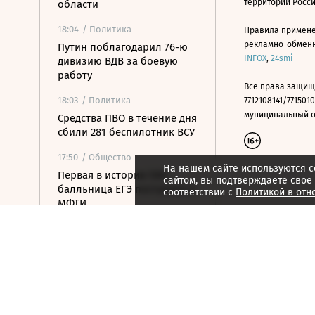
территории Росс
области
18:04
/ Политика
Правила примене
рекламно-обменно
Путин поблагодарил 76-ю
INFOX
,
24smi
дивизию ВДВ за боевую
работу
Все права защищ
18:03
/ Политика
7712108141/7715010
муниципальный окр
Средства ПВО в течение дня
сбили 281 беспилотник ВСУ
17:50
/ Общество
На нашем сайте используются c
Первая в истории 500-
сайтом, вы подтверждаете свое
балльница ЕГЭ поступила в
соответствии с
Политикой в отн
МФТИ
17:33
/ Политика
Зеленский впервые с
начала конфликта с
Россией посетит Сербию
17:22
/ Бизнес