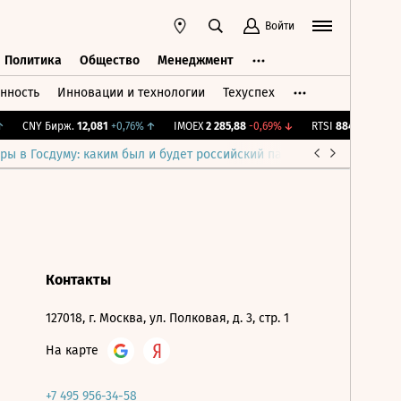
Войти
Политика
Общество
Менеджмент
нность
Инновации и технологии
Техуспех
ть
Политика
Общество
Менеджмент
CNY Бирж.
12,081
+0,76%
↑
IMOEX
2 285,88
-0,69%
↓
RTSI
884,56
-1,27%
ры в Госдуму: каким был и будет российский парламент
Война н
Контакты
127018, г. Москва, ул. Полковая, д. 3, стр. 1
На карте
+7 495 956-34-58