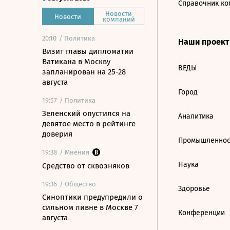
Справочник ко
Новости
Новости
компаний
20:10
/ Политика
Наши проек
Визит главы дипломатии
Ватикана в Москву
ВЕДЫ
запланирован на 25-28
августа
Город
19:57
/ Политика
Зеленский опустился на
Аналитика
девятое место в рейтинге
доверия
Промышленнос
19:38
/ Мнения
Наука
Средство от сквозняков
19:36
/ Общество
Здоровье
Синоптики предупредили о
сильном ливне в Москве 7
Конференции
августа