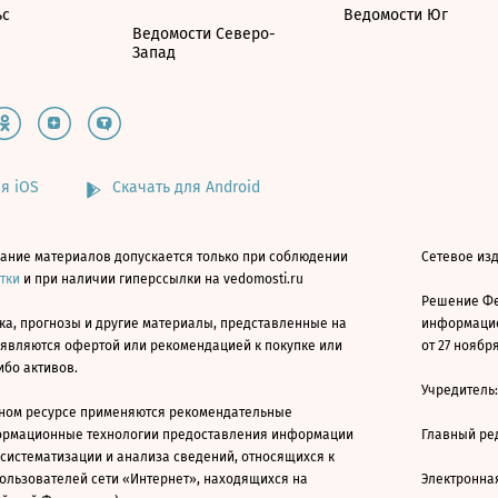
ьс
Ведомости Юг
Ведомости Северо-
Запад
я iOS
Скачать для Android
ание материалов допускается только при соблюдении
Сетевое изд
атки
и при наличии гиперссылки на vedomosti.ru
Решение Фе
ка, прогнозы и другие материалы, представленные на
информацио
 являются офертой или рекомендацией к покупке или
от 27 ноября
ибо активов.
Учредитель
ном ресурсе применяются рекомендательные
ормационные технологии предоставления информации
Главный ре
 систематизации и анализа сведений, относящихся к
ользователей сети «Интернет», находящихся на
Электронна