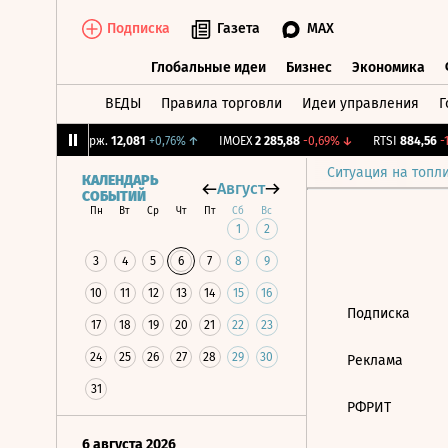
Подписка
Газета
MAX
Глобальные идеи
Бизнес
Экономика
ВЕДЫ
Правила торговли
Идеи управления
Г
Глобальные идеи
Бизнес
Экономик
1%
↑
CNY Бирж.
12,081
+0,76%
↑
IMOEX
2 285,88
-0,69%
↓
RTSI
884,56
-1
Ситуация на топл
КАЛЕНДАРЬ
Август
СОБЫТИЙ
Пн
Вт
Ср
Чт
Пт
Сб
Вс
1
2
3
4
5
6
7
8
9
10
11
12
13
14
15
16
Подписка
17
18
19
20
21
22
23
24
25
26
27
28
29
30
Реклама
31
РФРИТ
6 августа 2026