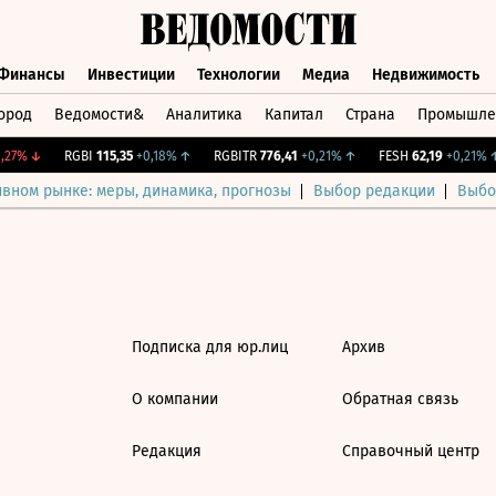
Финансы
Инвестиции
Технологии
Медиа
Недвижимость
ород
Ведомости&
Аналитика
Капитал
Страна
Промышле
а
Финансы
Инвестиции
Технологии
Медиа
Недвижимос
,27%
↓
RGBI
115,35
+0,18%
↑
RGBITR
776,41
+0,21%
↑
FESH
62,19
+0,21%
↑
ивном рынке: меры, динамика, прогнозы
Выбор редакции
Выбо
Подписка для юр.лиц
Архив
О компании
Обратная связь
Редакция
Справочный центр