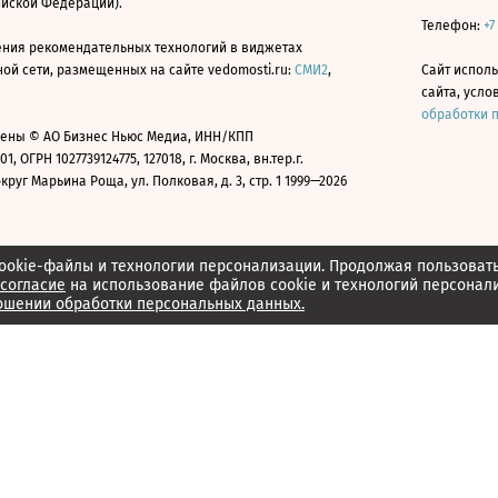
ийской Федерации).
Телефон:
+7
ния рекомендательных технологий в виджетах
й сети, размещенных на сайте vedomosti.ru:
СМИ2
,
Сайт испол
сайта, усл
обработки 
ены © АО Бизнес Ньюс Медиа, ИНН/КПП
01, ОГРН 1027739124775, 127018, г. Москва, вн.тер.г.
уг Марьина Роща, ул. Полковая, д. 3, стр. 1 1999—2026
ookie-файлы и технологии персонализации. Продолжая пользоват
согласие
на использование файлов cookie и технологий персонал
ошении обработки персональных данных.