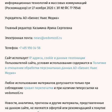
информационных технологий и массовых коммуникаций
(Роскомнадзор) от 27 ноября 2020 г. ЭЛ № ФС 77-79546
Учредитель: АО «Бизнес Ньюс Медиа»
Главный редактор: Казьмина Ирина Сергеевна
Электронная почта:
news@vedomosti.ru
Телефон:
+7 495 956-34-58
Сайт использует
IP адреса, cookie и данные геолокации
Пользователей сайта, условия использования содержатся в
Политике
в отношении обработки персональных данных АО «Бизнес Ньюс
Медиа»
Любое использование материалов допускается только при
соблюдении
правил перепечатки
и при наличии гиперссылки на
vedomosti.ru
Новости, аналитика, прогнозы и другие материалы, представленные
на данном сайте, не являются офертой или рекомендацией к покупке