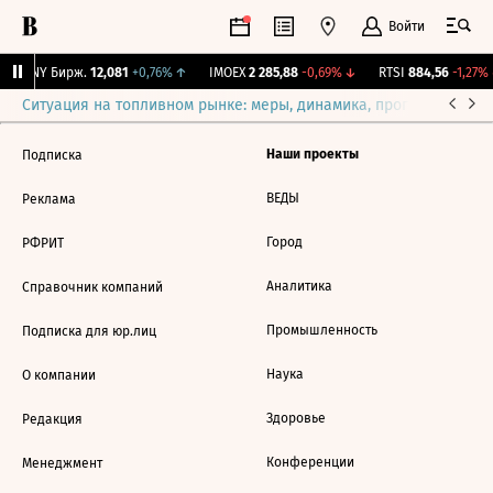
Войти
CNY Бирж.
12,081
+0,76%
↑
IMOEX
2 285,88
-0,69%
↓
RTSI
884,56
-1,27%
Ситуация на топливном рынке: меры, динамика, прогнозы
Выб
Наши проекты
Подписка
ВЕДЫ
Реклама
Город
РФРИТ
Аналитика
Справочник компаний
Промышленность
Подписка для юр.лиц
Наука
О компании
Здоровье
Редакция
Конференции
Менеджмент