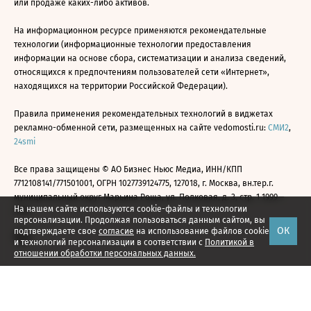
или продаже каких-либо активов.
На информационном ресурсе применяются рекомендательные
технологии (информационные технологии предоставления
информации на основе сбора, систематизации и анализа сведений,
относящихся к предпочтениям пользователей сети «Интернет»,
находящихся на территории Российской Федерации).
Правила применения рекомендательных технологий в виджетах
рекламно-обменной сети, размещенных на сайте vedomosti.ru:
СМИ2
,
24smi
Все права защищены © АО Бизнес Ньюс Медиа, ИНН/КПП
7712108141/771501001, ОГРН 1027739124775, 127018, г. Москва, вн.тер.г.
муниципальный округ Марьина Роща, ул. Полковая, д. 3, стр. 1 1999—
На нашем сайте используются cookie-файлы и технологии
2026
персонализации. Продолжая пользоваться данным сайтом, вы
ОК
подтверждаете свое
согласие
на использование файлов cookie
и технологий персонализации в соответствии с
Политикой в
отношении обработки персональных данных.