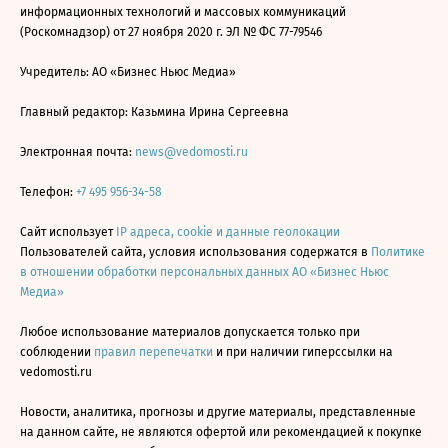
информационных технологий и массовых коммуникаций
(Роскомнадзор) от 27 ноября 2020 г. ЭЛ № ФС 77-79546
Учредитель: АО «Бизнес Ньюс Медиа»
Главный редактор: Казьмина Ирина Сергеевна
Электронная почта:
news@vedomosti.ru
Телефон:
+7 495 956-34-58
Сайт использует
IP адреса, cookie и данные геолокации
Пользователей сайта, условия использования содержатся в
Политике
в отношении обработки персональных данных АО «Бизнес Ньюс
Медиа»
Любое использование материалов допускается только при
соблюдении
правил перепечатки
и при наличии гиперссылки на
vedomosti.ru
Новости, аналитика, прогнозы и другие материалы, представленные
на данном сайте, не являются офертой или рекомендацией к покупке