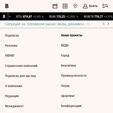
Войти
0,6%
↑
RTSI
879,87
+0,6%
↑
RGBI
115,25
+0,06%
↑
RGBITR
776,77
+0,15%
Ситуация на топливном рынке: меры, динамика, прогнозы
Выб
Наши проекты
Подписка
ВЕДЫ
Реклама
Город
РФРИТ
Аналитика
Справочник компаний
Промышленность
Подписка для юр.лиц
Наука
О компании
Здоровье
Редакция
Конференции
Менеджмент