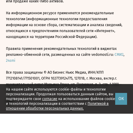
или продаже каких-либо активов.
На информационном ресурсе применяются рекомендательные
технологии (информационные технологии предоставления
информации на основе сбора, систематизации и анализа сведений,
относящихся к предпочтениям пользователей сети «Интернет»,
находящихся на территории Российской Федерации).
Правила применения рекомендательных технологий в виджетах
рекламно-обменной сети, размещенных на сайте vedomosti.ru:
СМИ2
,
24smi
Все права защищены © АО Бизнес Ньюс Медиа, ИНН/КПП
7712108141/771501001, ОГРН 1027739124775, 127018, г. Москва, вн.тер.г.
муниципальный округ Марьина Роща, ул. Полковая, д. 3, стр. 1 1999—
На нашем сайте используются cookie-файлы и технологии
2026
персонализации. Продолжая пользоваться данным сайтом, вы
ОК
подтверждаете свое
согласие
на использование файлов cookie
и технологий персонализации в соответствии с
Политикой в
отношении обработки персональных данных.