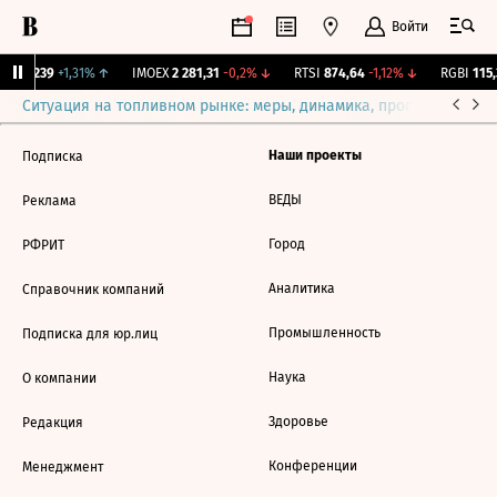
Войти
ж.
12,239
+1,31%
↑
IMOEX
2 281,31
-0,2%
↓
RTSI
874,64
-1,12%
↓
RGBI
115,
Ситуация на топливном рынке: меры, динамика, прогнозы
Выб
Наши проекты
Подписка
ВЕДЫ
Реклама
Город
РФРИТ
Аналитика
Справочник компаний
Промышленность
Подписка для юр.лиц
Наука
О компании
Здоровье
Редакция
Конференции
Менеджмент