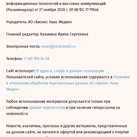
информационных технологий и массовых коммуникаций
(Роскомнадзор) от 27 ноября 2020 г. ЭЛ № ФС 77-79546
Учредитель: АО «Бизнес Ньюс Медиа»
Главный редактор: Казьмина Ирина Сергеевна
Электронная почта:
news@vedomosti.ru
Телефон:
+7 495 956-34-58
Сайт использует
IP адреса, cookie и данные геолокации
Пользователей сайта, условия использования содержатся в
Политике
в отношении обработки персональных данных АО «Бизнес Ньюс
Медиа»
Любое использование материалов допускается только при
соблюдении
правил перепечатки
и при наличии гиперссылки на
vedomosti.ru
Новости, аналитика, прогнозы и другие материалы, представленные
на данном сайте, не являются офертой или рекомендацией к покупке