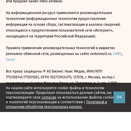
или продаже каких-либо активов.
На информационном ресурсе применяются рекомендательные
технологии (информационные технологии предоставления
информации на основе сбора, систематизации и анализа сведений,
относящихся к предпочтениям пользователей сети «Интернет»,
находящихся на территории Российской Федерации).
Правила применения рекомендательных технологий в виджетах
рекламно-обменной сети, размещенных на сайте vedomosti.ru:
СМИ2
,
24smi
Все права защищены © АО Бизнес Ньюс Медиа, ИНН/КПП
7712108141/771501001, ОГРН 1027739124775, 127018, г. Москва, вн.тер.г.
муниципальный округ Марьина Роща, ул. Полковая, д. 3, стр. 1 1999—
На нашем сайте используются cookie-файлы и технологии
2026
персонализации. Продолжая пользоваться данным сайтом, вы
ОК
подтверждаете свое
согласие
на использование файлов cookie
и технологий персонализации в соответствии с
Политикой в
отношении обработки персональных данных.