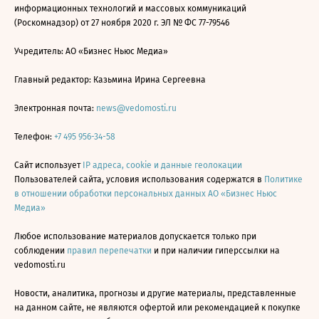
информационных технологий и массовых коммуникаций
(Роскомнадзор) от 27 ноября 2020 г. ЭЛ № ФС 77-79546
Учредитель: АО «Бизнес Ньюс Медиа»
Главный редактор: Казьмина Ирина Сергеевна
Электронная почта:
news@vedomosti.ru
Телефон:
+7 495 956-34-58
Сайт использует
IP адреса, cookie и данные геолокации
Пользователей сайта, условия использования содержатся в
Политике
в отношении обработки персональных данных АО «Бизнес Ньюс
Медиа»
Любое использование материалов допускается только при
соблюдении
правил перепечатки
и при наличии гиперссылки на
vedomosti.ru
Новости, аналитика, прогнозы и другие материалы, представленные
на данном сайте, не являются офертой или рекомендацией к покупке