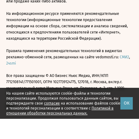
или продаже каких-либо активов.
На информационном ресурсе применяются рекомендательные
технологии (информационные технологии предоставления
информации на основе сбора, систематизации и анализа сведений,
относящихся к предпочтениям пользователей сети «Интернет»,
находящихся на территории Российской Федерации).
Правила применения рекомендательных технологий в виджетах
рекламно-обменной сети, размещенных на сайте vedomosti.ru:
СМИ2
,
24smi
Все права защищены © АО Бизнес Ньюс Медиа, ИНН/КПП
7712108141/771501001, ОГРН 1027739124775, 127018, г. Москва, вн.тер.г.
муниципальный округ Марьина Роща, ул. Полковая, д. 3, стр. 1 1999—
На нашем сайте используются cookie-файлы и технологии
2026
персонализации. Продолжая пользоваться данным сайтом, вы
ОК
подтверждаете свое
согласие
на использование файлов cookie
и технологий персонализации в соответствии с
Политикой в
отношении обработки персональных данных.