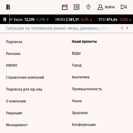
Войти
CNY Бирж.
12,239
+1,31%
↑
IMOEX
2 281,31
-0,2%
↓
RTSI
874,64
-1,12%
↓
Ситуация на топливном рынке: меры, динамика, прогнозы
Выб
Наши проекты
Подписка
ВЕДЫ
Реклама
Город
РФРИТ
Аналитика
Справочник компаний
Промышленность
Подписка для юр.лиц
Наука
О компании
Здоровье
Редакция
Конференции
Менеджмент