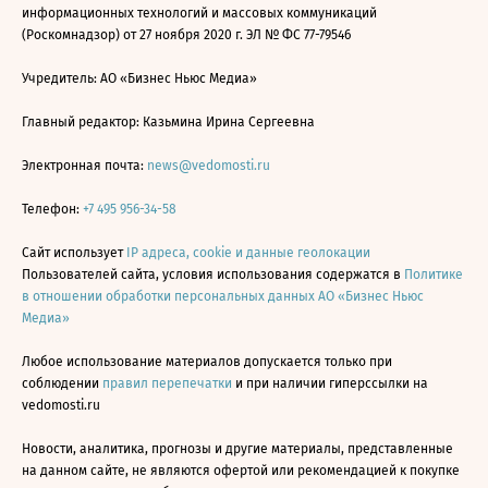
информационных технологий и массовых коммуникаций
(Роскомнадзор) от 27 ноября 2020 г. ЭЛ № ФС 77-79546
Учредитель: АО «Бизнес Ньюс Медиа»
Главный редактор: Казьмина Ирина Сергеевна
Электронная почта:
news@vedomosti.ru
Телефон:
+7 495 956-34-58
Сайт использует
IP адреса, cookie и данные геолокации
Пользователей сайта, условия использования содержатся в
Политике
в отношении обработки персональных данных АО «Бизнес Ньюс
Медиа»
Любое использование материалов допускается только при
соблюдении
правил перепечатки
и при наличии гиперссылки на
vedomosti.ru
Новости, аналитика, прогнозы и другие материалы, представленные
на данном сайте, не являются офертой или рекомендацией к покупке