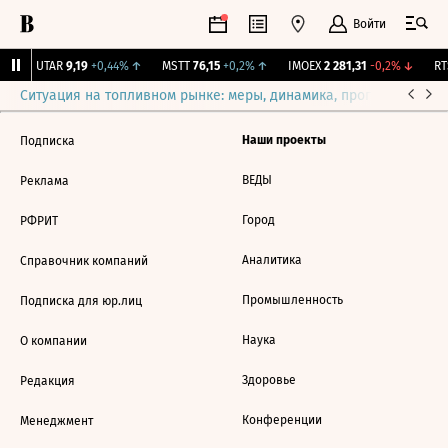
Войти
↑
UTAR
9,19
+0,44%
↑
MSTT
76,15
+0,2%
↑
IMOEX
2 281,31
-0,2%
↓
RTS
Ситуация на топливном рынке: меры, динамика, прогнозы
Выб
Наши проекты
Подписка
ВЕДЫ
Реклама
Город
РФРИТ
Аналитика
Справочник компаний
Промышленность
Подписка для юр.лиц
Наука
О компании
Здоровье
Редакция
Конференции
Менеджмент