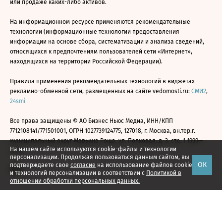
или продаже каких-либо активов.
На информационном ресурсе применяются рекомендательные
технологии (информационные технологии предоставления
информации на основе сбора, систематизации и анализа сведений,
относящихся к предпочтениям пользователей сети «Интернет»,
находящихся на территории Российской Федерации).
Правила применения рекомендательных технологий в виджетах
рекламно-обменной сети, размещенных на сайте vedomosti.ru:
СМИ2
,
24smi
Все права защищены © АО Бизнес Ньюс Медиа, ИНН/КПП
7712108141/771501001, ОГРН 1027739124775, 127018, г. Москва, вн.тер.г.
муниципальный округ Марьина Роща, ул. Полковая, д. 3, стр. 1 1999—
На нашем сайте используются cookie-файлы и технологии
2026
персонализации. Продолжая пользоваться данным сайтом, вы
ОК
подтверждаете свое
согласие
на использование файлов cookie
и технологий персонализации в соответствии с
Политикой в
отношении обработки персональных данных.