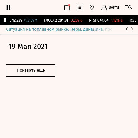
Войти
ирж.
12,239
+1,31%
↑
IMOEX
2 281,31
-0,2%
↓
RTSI
874,64
-1,12%
↓
RGBI
1
Ситуация на топливном рынке: меры, динамика, прогнозы
Выб
19 Мая 2021
Показать еще