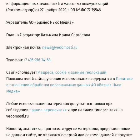
информационных технологий и массовых коммуникаций
(Роскомнадзор) от 27 ноября 2020 г. ЭЛ № ФС 77-79546
Учредитель: АО «Бизнес Ньюс Медиа»
Главный редактор: Казьмина Ирина Сергеевна
Электронная почта:
news@vedomosti.ru
Телефон:
+7 495 956-34-58
Сайт использует
IP адреса, cookie и данные геолокации
Пользователей сайта, условия использования содержатся в
Политике
в отношении обработки персональных данных АО «Бизнес Ньюс
Медиа»
Любое использование материалов допускается только при
соблюдении
правил перепечатки
и при наличии гиперссылки на
vedomosti.ru
Новости, аналитика, прогнозы и другие материалы, представленные
на данном сайте, не являются офертой или рекомендацией к покупке