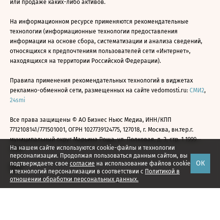
или продаже каких-либо активов.
На информационном ресурсе применяются рекомендательные
технологии (информационные технологии предоставления
информации на основе сбора, систематизации и анализа сведений,
относящихся к предпочтениям пользователей сети «Интернет»,
находящихся на территории Российской Федерации).
Правила применения рекомендательных технологий в виджетах
рекламно-обменной сети, размещенных на сайте vedomosti.ru:
СМИ2
,
24smi
Все права защищены © АО Бизнес Ньюс Медиа, ИНН/КПП
7712108141/771501001, ОГРН 1027739124775, 127018, г. Москва, вн.тер.г.
муниципальный округ Марьина Роща, ул. Полковая, д. 3, стр. 1 1999—
На нашем сайте используются cookie-файлы и технологии
2026
персонализации. Продолжая пользоваться данным сайтом, вы
ОК
подтверждаете свое
согласие
на использование файлов cookie
и технологий персонализации в соответствии с
Политикой в
отношении обработки персональных данных.