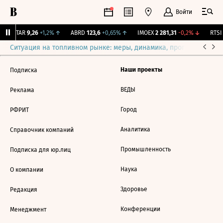
Войти
UTAR
9,26
+1,2%
↑
ABRD
123,6
+0,65%
↑
IMOEX
2 281,31
-0,2%
↓
RTSI
Ситуация на топливном рынке: меры, динамика, прогнозы
Выб
Наши проекты
Подписка
ВЕДЫ
Реклама
Город
РФРИТ
Аналитика
Справочник компаний
Промышленность
Подписка для юр.лиц
Наука
О компании
Здоровье
Редакция
Конференции
Менеджмент