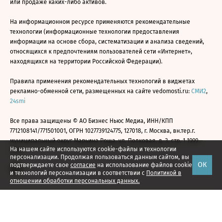
или продаже каких-либо активов.
На информационном ресурсе применяются рекомендательные
технологии (информационные технологии предоставления
информации на основе сбора, систематизации и анализа сведений,
относящихся к предпочтениям пользователей сети «Интернет»,
находящихся на территории Российской Федерации).
Правила применения рекомендательных технологий в виджетах
рекламно-обменной сети, размещенных на сайте vedomosti.ru:
СМИ2
,
24smi
Все права защищены © АО Бизнес Ньюс Медиа, ИНН/КПП
7712108141/771501001, ОГРН 1027739124775, 127018, г. Москва, вн.тер.г.
муниципальный округ Марьина Роща, ул. Полковая, д. 3, стр. 1 1999—
На нашем сайте используются cookie-файлы и технологии
2026
персонализации. Продолжая пользоваться данным сайтом, вы
ОК
подтверждаете свое
согласие
на использование файлов cookie
и технологий персонализации в соответствии с
Политикой в
отношении обработки персональных данных.