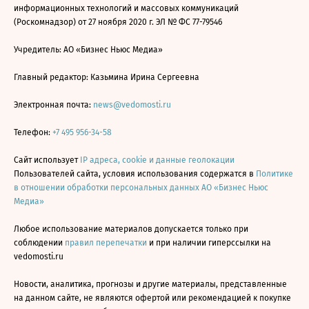
информационных технологий и массовых коммуникаций
(Роскомнадзор) от 27 ноября 2020 г. ЭЛ № ФС 77-79546
Учредитель: АО «Бизнес Ньюс Медиа»
Главный редактор: Казьмина Ирина Сергеевна
Электронная почта:
news@vedomosti.ru
Телефон:
+7 495 956-34-58
Сайт использует
IP адреса, cookie и данные геолокации
Пользователей сайта, условия использования содержатся в
Политике
в отношении обработки персональных данных АО «Бизнес Ньюс
Медиа»
Любое использование материалов допускается только при
соблюдении
правил перепечатки
и при наличии гиперссылки на
vedomosti.ru
Новости, аналитика, прогнозы и другие материалы, представленные
на данном сайте, не являются офертой или рекомендацией к покупке