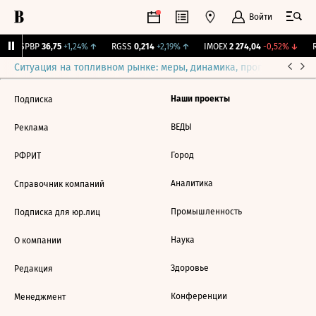
Войти
BSPBP
36,75
+1,24%
↑
RGSS
0,214
+2,19%
↑
IMOEX
2 274,04
-0,52%
↓
R
Ситуация на топливном рынке: меры, динамика, прогнозы
Выб
Наши проекты
Подписка
ВЕДЫ
Реклама
Город
РФРИТ
Аналитика
Справочник компаний
Промышленность
Подписка для юр.лиц
Наука
О компании
Здоровье
Редакция
Конференции
Менеджмент