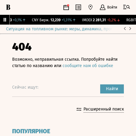
Войти
115,3
+0,1%
↑
CNY Бирж.
12,239
+1,31%
↑
IMOEX
2 281,31
-0,2%
↓
RGBITR
Ситуация на топливном рынке: меры, динамика, прогнозы
Выб
404
Возможно, неправильная ссылка. Попробуйте найти
статью по названию или
сообщите нам об ошибке
Сейчас ищут:
Найти
Расширенный поиск
ПОПУЛЯРНОЕ