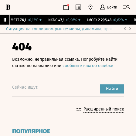
Войти
↑
MSTT
76,1
+0,13%
↑
NKNC
47,1
+0,96%
↑
IMOEX
2 295,43
+0,62%
↑
RT
Ситуация на топливном рынке: меры, динамика, прогнозы
Выб
404
Возможно, неправильная ссылка. Попробуйте найти
статью по названию или
сообщите нам об ошибке
Сейчас ищут:
Найти
Расширенный поиск
ПОПУЛЯРНОЕ