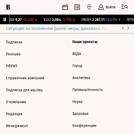
Войти
UTAR
9,27
-0,43%
↓
KLVZ
2,064
-1,71%
↓
IMOEX
2 287,11
+0,05%
↑
RTSI
Ситуация на топливном рынке: меры, динамика, прогнозы
Выб
Наши проекты
Подписка
ВЕДЫ
Реклама
Город
РФРИТ
Аналитика
Справочник компаний
Промышленность
Подписка для юр.лиц
Наука
О компании
Здоровье
Редакция
Конференции
Менеджмент