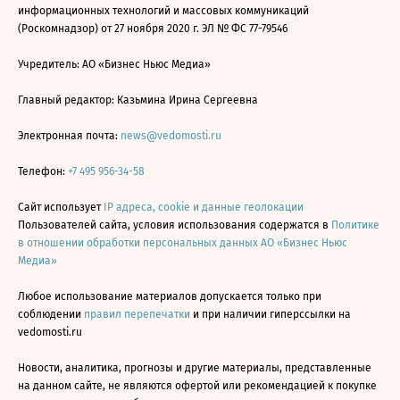
информационных технологий и массовых коммуникаций
(Роскомнадзор) от 27 ноября 2020 г. ЭЛ № ФС 77-79546
Учредитель: АО «Бизнес Ньюс Медиа»
Главный редактор: Казьмина Ирина Сергеевна
Электронная почта:
news@vedomosti.ru
Телефон:
+7 495 956-34-58
Сайт использует
IP адреса, cookie и данные геолокации
Пользователей сайта, условия использования содержатся в
Политике
в отношении обработки персональных данных АО «Бизнес Ньюс
Медиа»
Любое использование материалов допускается только при
соблюдении
правил перепечатки
и при наличии гиперссылки на
vedomosti.ru
Новости, аналитика, прогнозы и другие материалы, представленные
на данном сайте, не являются офертой или рекомендацией к покупке