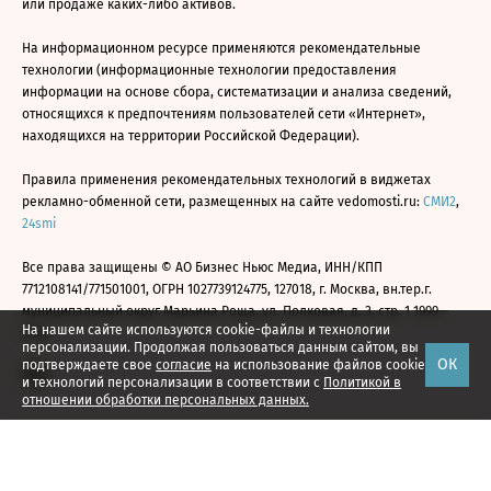
или продаже каких-либо активов.
На информационном ресурсе применяются рекомендательные
технологии (информационные технологии предоставления
информации на основе сбора, систематизации и анализа сведений,
относящихся к предпочтениям пользователей сети «Интернет»,
находящихся на территории Российской Федерации).
Правила применения рекомендательных технологий в виджетах
рекламно-обменной сети, размещенных на сайте vedomosti.ru:
СМИ2
,
24smi
Все права защищены © АО Бизнес Ньюс Медиа, ИНН/КПП
7712108141/771501001, ОГРН 1027739124775, 127018, г. Москва, вн.тер.г.
муниципальный округ Марьина Роща, ул. Полковая, д. 3, стр. 1 1999—
На нашем сайте используются cookie-файлы и технологии
2026
персонализации. Продолжая пользоваться данным сайтом, вы
ОК
подтверждаете свое
согласие
на использование файлов cookie
и технологий персонализации в соответствии с
Политикой в
отношении обработки персональных данных.