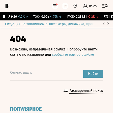
Войти
UTAR
9,26
+1,2%
↑
TGKN
0,004
+1,76%
↑
IMOEX
2 281,31
-0,2%
↓
RTSI
874
Ситуация на топливном рынке: меры, динамика, прогнозы
Выб
404
Возможно, неправильная ссылка. Попробуйте найти
статью по названию или
сообщите нам об ошибке
Сейчас ищут:
Найти
Расширенный поиск
ПОПУЛЯРНОЕ