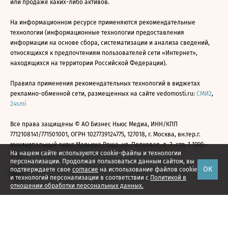
или продаже каких-либо активов.
На информационном ресурсе применяются рекомендательные
технологии (информационные технологии предоставления
информации на основе сбора, систематизации и анализа сведений,
относящихся к предпочтениям пользователей сети «Интернет»,
находящихся на территории Российской Федерации).
Правила применения рекомендательных технологий в виджетах
рекламно-обменной сети, размещенных на сайте vedomosti.ru:
СМИ2
,
24smi
Все права защищены © АО Бизнес Ньюс Медиа, ИНН/КПП
7712108141/771501001, ОГРН 1027739124775, 127018, г. Москва, вн.тер.г.
муниципальный округ Марьина Роща, ул. Полковая, д. 3, стр. 1 1999—
На нашем сайте используются cookie-файлы и технологии
2026
персонализации. Продолжая пользоваться данным сайтом, вы
ОК
подтверждаете свое
согласие
на использование файлов cookie
и технологий персонализации в соответствии с
Политикой в
отношении обработки персональных данных.