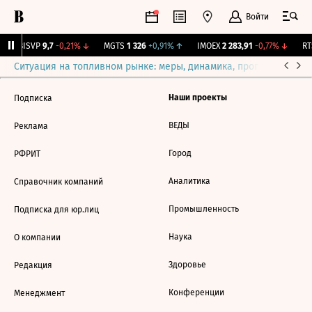
Войти
↑
BISVP
9,7
-0,21%
↓
MGTS
1 326
+0,91%
↑
IMOEX
2 283,91
-0,77%
↓
RTS
Ситуация на топливном рынке: меры, динамика, прогнозы
Выб
Наши проекты
Подписка
ВЕДЫ
Реклама
Город
РФРИТ
Аналитика
Справочник компаний
Промышленность
Подписка для юр.лиц
Наука
О компании
Здоровье
Редакция
Конференции
Менеджмент