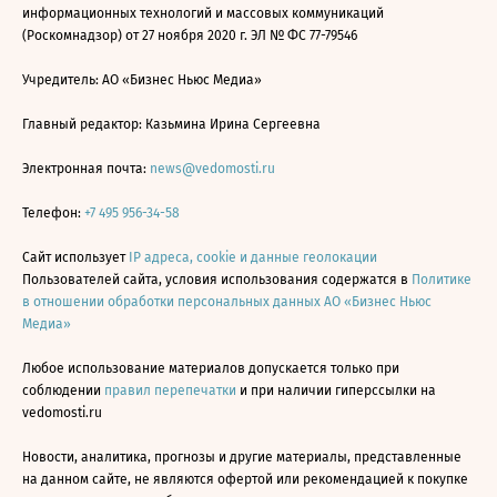
информационных технологий и массовых коммуникаций
(Роскомнадзор) от 27 ноября 2020 г. ЭЛ № ФС 77-79546
Учредитель: АО «Бизнес Ньюс Медиа»
Главный редактор: Казьмина Ирина Сергеевна
Электронная почта:
news@vedomosti.ru
Телефон:
+7 495 956-34-58
Сайт использует
IP адреса, cookie и данные геолокации
Пользователей сайта, условия использования содержатся в
Политике
в отношении обработки персональных данных АО «Бизнес Ньюс
Медиа»
Любое использование материалов допускается только при
соблюдении
правил перепечатки
и при наличии гиперссылки на
vedomosti.ru
Новости, аналитика, прогнозы и другие материалы, представленные
на данном сайте, не являются офертой или рекомендацией к покупке