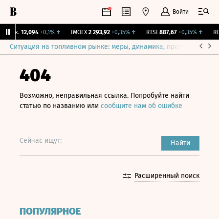
Войти
Бирж.
12,094
+0,1%
↑
IMOEX
2 293,92
+0,35%
↑
RTSI
887,67
+0,35%
↑
RGB
Ситуация на топливном рынке: меры, динамика, прогнозы
Выб
404
Возможно, неправильная ссылка. Попробуйте найти
статью по названию или
сообщите нам об ошибке
Сейчас ищут:
Найти
Расширенный поиск
ПОПУЛЯРНОЕ