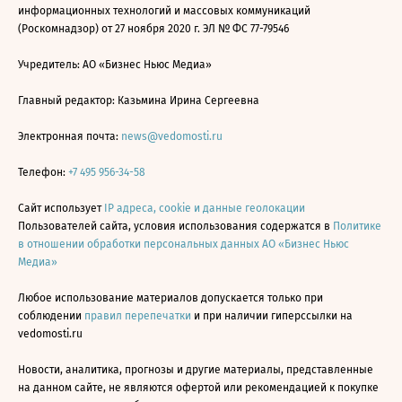
информационных технологий и массовых коммуникаций
(Роскомнадзор) от 27 ноября 2020 г. ЭЛ № ФС 77-79546
Учредитель: АО «Бизнес Ньюс Медиа»
Главный редактор: Казьмина Ирина Сергеевна
Электронная почта:
news@vedomosti.ru
Телефон:
+7 495 956-34-58
Сайт использует
IP адреса, cookie и данные геолокации
Пользователей сайта, условия использования содержатся в
Политике
в отношении обработки персональных данных АО «Бизнес Ньюс
Медиа»
Любое использование материалов допускается только при
соблюдении
правил перепечатки
и при наличии гиперссылки на
vedomosti.ru
Новости, аналитика, прогнозы и другие материалы, представленные
на данном сайте, не являются офертой или рекомендацией к покупке