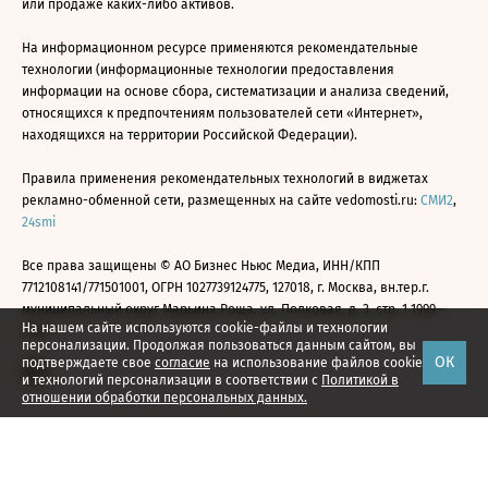
или продаже каких-либо активов.
На информационном ресурсе применяются рекомендательные
технологии (информационные технологии предоставления
информации на основе сбора, систематизации и анализа сведений,
относящихся к предпочтениям пользователей сети «Интернет»,
находящихся на территории Российской Федерации).
Правила применения рекомендательных технологий в виджетах
рекламно-обменной сети, размещенных на сайте vedomosti.ru:
СМИ2
,
24smi
Все права защищены © АО Бизнес Ньюс Медиа, ИНН/КПП
7712108141/771501001, ОГРН 1027739124775, 127018, г. Москва, вн.тер.г.
муниципальный округ Марьина Роща, ул. Полковая, д. 3, стр. 1 1999—
На нашем сайте используются cookie-файлы и технологии
2026
персонализации. Продолжая пользоваться данным сайтом, вы
ОК
подтверждаете свое
согласие
на использование файлов cookie
и технологий персонализации в соответствии с
Политикой в
отношении обработки персональных данных.