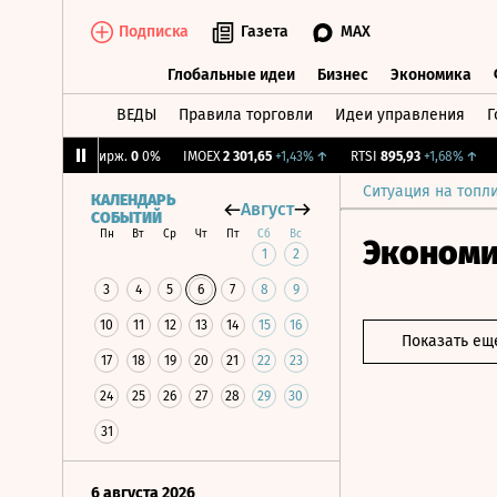
Подписка
Газета
MAX
Глобальные идеи
Бизнес
Экономика
ВЕДЫ
Правила торговли
Идеи управления
Г
Глобальные идеи
Бизнес
Экономик
%
↓
CNY Бирж.
0
0%
IMOEX
2 301,65
+1,43%
↑
RTSI
895,93
+1,68%
↑
RG
Ситуация на топл
КАЛЕНДАРЬ
Август
СОБЫТИЙ
Пн
Вт
Ср
Чт
Пт
Сб
Вс
Эконом
1
2
3
4
5
6
7
8
9
10
11
12
13
14
15
16
Показать ещ
17
18
19
20
21
22
23
24
25
26
27
28
29
30
31
6 августа 2026