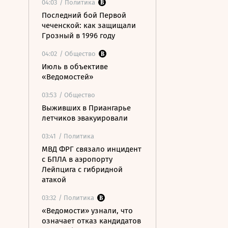
04:03
/ Политика
Последний бой Первой
чеченской: как защищали
Грозный в 1996 году
04:02
/ Общество
Июль в объективе
«Ведомостей»
03:53
/ Общество
Выживших в Приангарье
летчиков эвакуировали
03:41
/ Политика
МВД ФРГ связало инцидент
с БПЛА в аэропорту
Лейпцига с гибридной
атакой
03:32
/ Политика
«Ведомости» узнали, что
означает отказ кандидатов