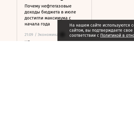
Почему нефтегазовые
доходы бюджета в июле
достигли максимума с
начала года
На нашем сайте используются c
сайтом, вы подтверждаете свое
21:09
/ Экономика
соответствии с
Политикой в отн
ЦБ раскрыл аргументы за
сохранение ставки на
последнем заседании
21:08
/ Технологии
Госзаказчикам хотят
закрыть лазейки для
закупок иностранной
электроники
21:07
/ Недвижимость
В Московском регионе
растет число доступных для
аренды элитных коттеджей
21:06
/ Медиа