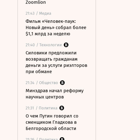
Zoomlion
21:43
/ Медиа
Фильм «Человек-паук:
Новый день» собрал более
$1,1 млрд за неделю
21:40
/ Технологии
Силовики предложили
возвращать гражданам
деньги за услуги риэлторов
при обмане
21:34
/ Общество
Минздрав начал реформу
научных центров
21:31
/ Политика
О чем Путин говорил со
сменщиком Гладкова в
Белгородской области
21:26
/ Политика