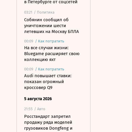
в Петербурге от соцсетей
03:21
/ Политика
Собянин сообщил об
уничтожении шести
летевших на Москву БПЛА
00:09
/
Как потратить
На все случаи жизни:
Bluegame расширяет свою
коллекцию яхт
00:09
/
Как потратить
Audi повышает ставки:
показан огромный
кроссовер Q9
5 августа 2026
21:55
/ Авто
Росстандарт запретил
продажу ряда моделей
грузовиков Dongfeng и