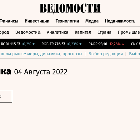
Финансы
Инвестиции
Технологии
Медиа
Недвижимость
ород
Ведомости&
Аналитика
Капитал
Страна
Промышле
а
Финансы
Инвестиции
Технологии
Медиа
Недвижимос
BI
115,37
+0,2%
↑
RGBITR
776,57
+0,23%
↑
RAGR
93,16
-12,26%
↓
CNY Бир
ивном рынке: меры, динамика, прогнозы
Выбор редакции
Выбо
ика
04 Августа 2022
е