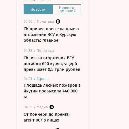
Новости
Новости
компаний
05:09
/ Политика
СК привел новые данные о
вторжении ВСУ в Курскую
область: главное
04:38
/ Политика
СК: из-за вторжения ВСУ
погибли 640 курян, ущерб
превышает 0,5 трлн рублей
04:23
/
Страна
Площадь лесных пожаров в
Якутии превысила 440 000
га
04:03
/ Медиа
От Коннери до Крейга:
агент 007 в лицах