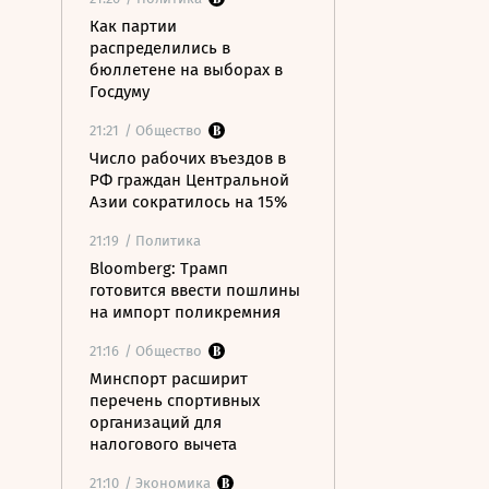
Как партии
распределились в
бюллетене на выборах в
Госдуму
21:21
/ Общество
Число рабочих въездов в
РФ граждан Центральной
Азии сократилось на 15%
21:19
/ Политика
Bloomberg: Трамп
готовится ввести пошлины
на импорт поликремния
21:16
/ Общество
Минспорт расширит
перечень спортивных
организаций для
налогового вычета
21:10
/ Экономика