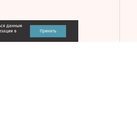
ься данным
Принять
изации в