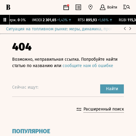
Войти
Y Бирж.
0
0%
IMOEX
2 301,65
+1,43%
↑
RTSI
895,93
+1,68%
↑
RGBI
115,36
Ситуация на топливном рынке: меры, динамика, прогнозы
Выб
404
Возможно, неправильная ссылка. Попробуйте найти
статью по названию или
сообщите нам об ошибке
Сейчас ищут:
Найти
Расширенный поиск
ПОПУЛЯРНОЕ