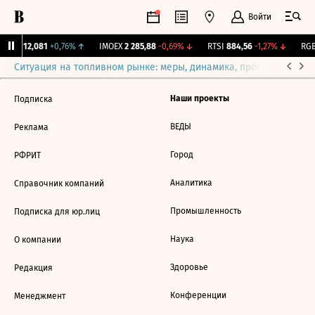
Войти
ирж.
12,081
+0,76%
↑
IMOEX
2 285,88
-0,69%
↓
RTSI
884,56
-1,27%
↓
RGB
Ситуация на топливном рынке: меры, динамика, прогнозы
Выб
Наши проекты
Подписка
ВЕДЫ
Реклама
Город
РФРИТ
Аналитика
Справочник компаний
Промышленность
Подписка для юр.лиц
Наука
О компании
Здоровье
Редакция
Конференции
Менеджмент