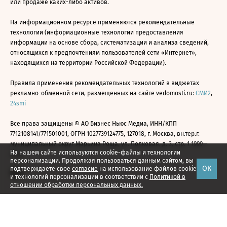
или продаже каких-либо активов.
На информационном ресурсе применяются рекомендательные
технологии (информационные технологии предоставления
информации на основе сбора, систематизации и анализа сведений,
относящихся к предпочтениям пользователей сети «Интернет»,
находящихся на территории Российской Федерации).
Правила применения рекомендательных технологий в виджетах
рекламно-обменной сети, размещенных на сайте vedomosti.ru:
СМИ2
,
24smi
Все права защищены © АО Бизнес Ньюс Медиа, ИНН/КПП
7712108141/771501001, ОГРН 1027739124775, 127018, г. Москва, вн.тер.г.
муниципальный округ Марьина Роща, ул. Полковая, д. 3, стр. 1 1999—
На нашем сайте используются cookie-файлы и технологии
2026
персонализации. Продолжая пользоваться данным сайтом, вы
ОК
подтверждаете свое
согласие
на использование файлов cookie
и технологий персонализации в соответствии с
Политикой в
отношении обработки персональных данных.