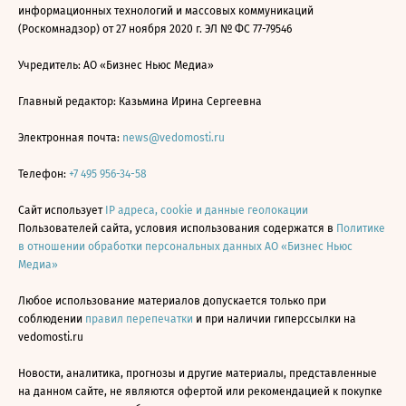
информационных технологий и массовых коммуникаций
(Роскомнадзор) от 27 ноября 2020 г. ЭЛ № ФС 77-79546
Учредитель: АО «Бизнес Ньюс Медиа»
Главный редактор: Казьмина Ирина Сергеевна
Электронная почта:
news@vedomosti.ru
Телефон:
+7 495 956-34-58
Сайт использует
IP адреса, cookie и данные геолокации
Пользователей сайта, условия использования содержатся в
Политике
в отношении обработки персональных данных АО «Бизнес Ньюс
Медиа»
Любое использование материалов допускается только при
соблюдении
правил перепечатки
и при наличии гиперссылки на
vedomosti.ru
Новости, аналитика, прогнозы и другие материалы, представленные
на данном сайте, не являются офертой или рекомендацией к покупке