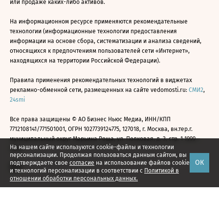
или продаже каких-либо активов.
На информационном ресурсе применяются рекомендательные
технологии (информационные технологии предоставления
информации на основе сбора, систематизации и анализа сведений,
относящихся к предпочтениям пользователей сети «Интернет»,
находящихся на территории Российской Федерации).
Правила применения рекомендательных технологий в виджетах
рекламно-обменной сети, размещенных на сайте vedomosti.ru:
СМИ2
,
24smi
Все права защищены © АО Бизнес Ньюс Медиа, ИНН/КПП
7712108141/771501001, ОГРН 1027739124775, 127018, г. Москва, вн.тер.г.
муниципальный округ Марьина Роща, ул. Полковая, д. 3, стр. 1 1999—
На нашем сайте используются cookie-файлы и технологии
2026
персонализации. Продолжая пользоваться данным сайтом, вы
ОК
подтверждаете свое
согласие
на использование файлов cookie
и технологий персонализации в соответствии с
Политикой в
отношении обработки персональных данных.