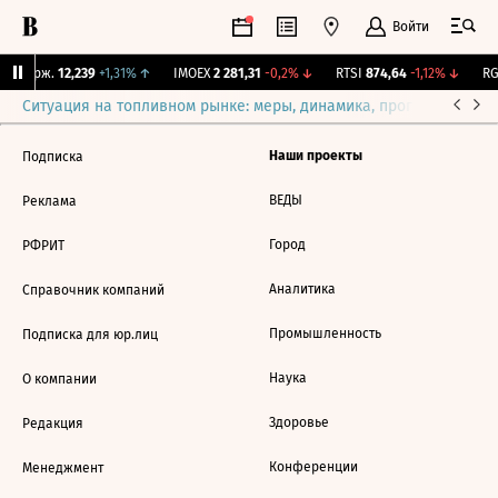
Войти
Y Бирж.
12,239
+1,31%
↑
IMOEX
2 281,31
-0,2%
↓
RTSI
874,64
-1,12%
↓
RG
Ситуация на топливном рынке: меры, динамика, прогнозы
Выб
Наши проекты
Подписка
ВЕДЫ
Реклама
Город
РФРИТ
Аналитика
Справочник компаний
Промышленность
Подписка для юр.лиц
Наука
О компании
Здоровье
Редакция
Конференции
Менеджмент