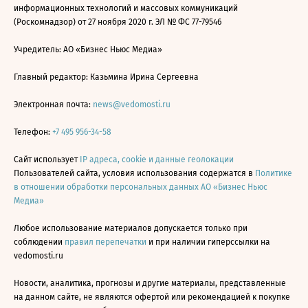
информационных технологий и массовых коммуникаций
(Роскомнадзор) от 27 ноября 2020 г. ЭЛ № ФС 77-79546
Учредитель: АО «Бизнес Ньюс Медиа»
Главный редактор: Казьмина Ирина Сергеевна
Электронная почта:
news@vedomosti.ru
Телефон:
+7 495 956-34-58
Сайт использует
IP адреса, cookie и данные геолокации
Пользователей сайта, условия использования содержатся в
Политике
в отношении обработки персональных данных АО «Бизнес Ньюс
Медиа»
Любое использование материалов допускается только при
соблюдении
правил перепечатки
и при наличии гиперссылки на
vedomosti.ru
Новости, аналитика, прогнозы и другие материалы, представленные
на данном сайте, не являются офертой или рекомендацией к покупке