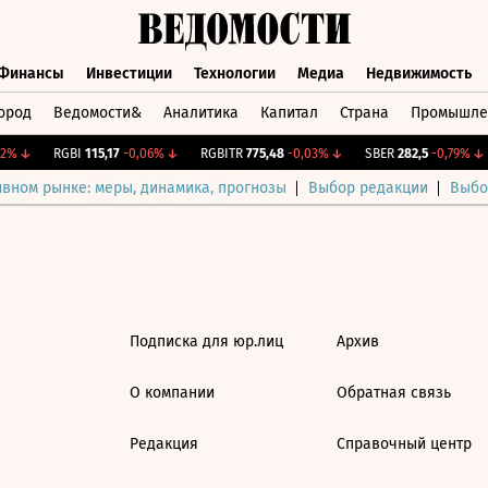
Финансы
Инвестиции
Технологии
Медиа
Недвижимость
ород
Ведомости&
Аналитика
Капитал
Страна
Промышле
а
Финансы
Инвестиции
Технологии
Медиа
Недвижимос
2%
↓
RGBI
115,17
-0,06%
↓
RGBITR
775,48
-0,03%
↓
SBER
282,5
-0,79%
↓
ивном рынке: меры, динамика, прогнозы
Выбор редакции
Выбо
Подписка для юр.лиц
Архив
О компании
Обратная связь
Редакция
Справочный центр