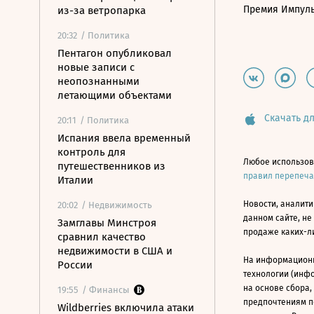
Премия Импул
из-за ветропарка
20:32
/ Политика
Пентагон опубликовал
новые записи с
неопознанными
летающими объектами
Скачать дл
20:11
/ Политика
Испания ввела временный
контроль для
Любое использов
путешественников из
правил перепеч
Италии
Новости, аналити
20:02
/ Недвижимость
данном сайте, не
Замглавы Минстроя
продаже каких-л
сравнил качество
недвижимости в США и
На информацион
России
технологии (инф
на основе сбора,
19:55
/ Финансы
предпочтениям п
Wildberries включила атаки