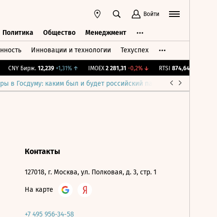
Войти
Политика
Общество
Менеджмент
нность
Инновации и технологии
Техуспех
ть
Политика
Общество
Менеджмент
CNY Бирж.
12,239
+1,31%
↑
IMOEX
2 281,31
-0,2%
↓
RTSI
874,64
-1,12%
↓
ры в Госдуму: каким был и будет российский парламент
Война н
Контакты
127018, г. Москва, ул. Полковая, д. 3, стр. 1
На карте
+7 495 956-34-58