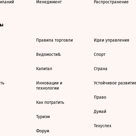
мпаний
Менеджмент
Распространение
ты
Правила торговли
Идеи управления
Ведомости&
Спорт
Капитал
Страна
ть
Инновации и
Устойчивое развити
технологии
Право
Как потратить
Думай
Туризм
Техуспех
Форум