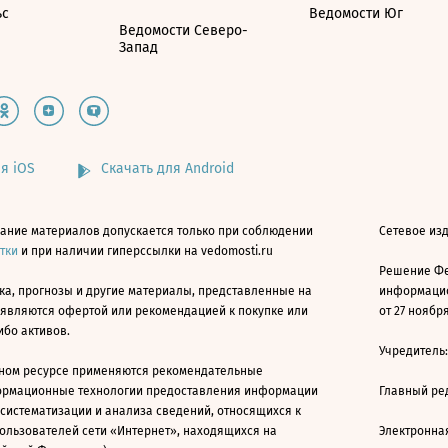
ьс
Ведомости Юг
Ведомости Северо-
Запад
я iOS
Скачать для Android
ание материалов допускается только при соблюдении
Сетевое изд
атки
и при наличии гиперссылки на vedomosti.ru
Решение Фе
ка, прогнозы и другие материалы, представленные на
информацио
 являются офертой или рекомендацией к покупке или
от 27 ноября
ибо активов.
Учредитель
ном ресурсе применяются рекомендательные
ормационные технологии предоставления информации
Главный ре
 систематизации и анализа сведений, относящихся к
ользователей сети «Интернет», находящихся на
Электронна