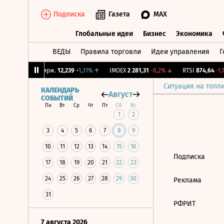
Подписка
Газета
MAX
Глобальные идеи
Бизнес
Экономика
ВЕДЫ
Правила торговли
Идеи управления
Г
Глобальные идеи
Бизнес
Экономик
9%
↓
CNY Бирж.
12,239
+1,31%
↑
IMOEX
2 281,31
-0,2%
↓
RTSI
874,64
-1,1
Ситуация на топл
КАЛЕНДАРЬ
Август
СОБЫТИЙ
Пн
Вт
Ср
Чт
Пт
Сб
Вс
1
2
3
4
5
6
7
8
9
10
11
12
13
14
15
16
Подписка
17
18
19
20
21
22
23
24
25
26
27
28
29
30
Реклама
31
РФРИТ
7 августа 2026