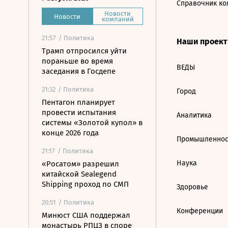
Справочник ко
Новости
Новости
компаний
21:57
/ Политика
Наши проек
Трамп отпросился уйти
пораньше во время
ВЕДЫ
заседания в Госдепе
21:32
/ Политика
Город
Пентагон планирует
провести испытания
Аналитика
системы «Золотой купол» в
конце 2026 года
Промышленнос
21:17
/ Политика
Наука
«Росатом» разрешил
китайской Sealegend
Shipping проход по СМП
Здоровье
20:51
/ Политика
Конференции
Минюст США поддержал
монастырь РПЦЗ в споре