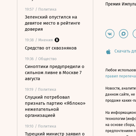
Премия Импул
19:57
/ Политика
Зеленский опустился на
девятое место в рейтинге
доверия
19:38
/ Мнения
Средство от сквозняков
Скачать дл
19:36
/ Общество
Синоптики предупредили о
Любое использов
сильном ливне в Москве 7
правил перепеч
августа
Новости, аналити
19:19
/ Политика
данном сайте, не
Слуцкий потребовал
продаже каких-л
признать партию «Яблоко»
нежелательной
На информацион
организацией
технологии (инф
на основе сбора,
19:10
/ Политика
предпочтениям п
Турецкий министр заявил о