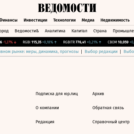
Финансы
Инвестиции
Технологии
Медиа
Недвижимость
ород
Ведомости&
Аналитика
Капитал
Страна
Промышле
а
Финансы
Инвестиции
Технологии
Медиа
Недвижимос
-1,27%
↓
RGBI
115,35
+0,18%
↑
RGBITR
776,41
+0,21%
↑
CBOM
10,059
+0,
ивном рынке: меры, динамика, прогнозы
Выбор редакции
Выбо
Подписка для юр.лиц
Архив
О компании
Обратная связь
Редакция
Справочный центр