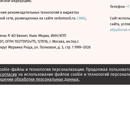
ийской Федерации).
Телефон:
+7
ния рекомендательных технологий в виджетах
й сети, размещенных на сайте vedomosti.ru:
СМИ2
,
Сайт испол
сайта, усл
обработки 
ены © АО Бизнес Ньюс Медиа, ИНН/КПП
01, ОГРН 1027739124775, 127018, г. Москва, вн.тер.г.
уг Марьина Роща, ул. Полковая, д. 3, стр. 1 1999—2026
ookie-файлы и технологии персонализации. Продолжая пользоват
согласие
на использование файлов cookie и технологий персонал
ошении обработки персональных данных.