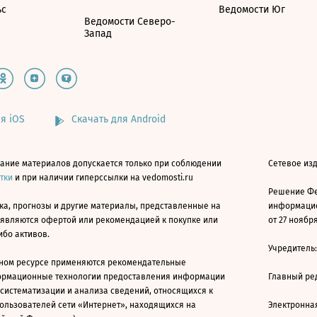
ьс
Ведомости Юг
Ведомости Северо-
Запад
я iOS
Скачать для Android
ание материалов допускается только при соблюдении
Сетевое изд
атки
и при наличии гиперссылки на vedomosti.ru
Решение Фе
ка, прогнозы и другие материалы, представленные на
информацио
 являются офертой или рекомендацией к покупке или
от 27 ноября
ибо активов.
Учредитель
ном ресурсе применяются рекомендательные
ормационные технологии предоставления информации
Главный ре
 систематизации и анализа сведений, относящихся к
ользователей сети «Интернет», находящихся на
Электронна