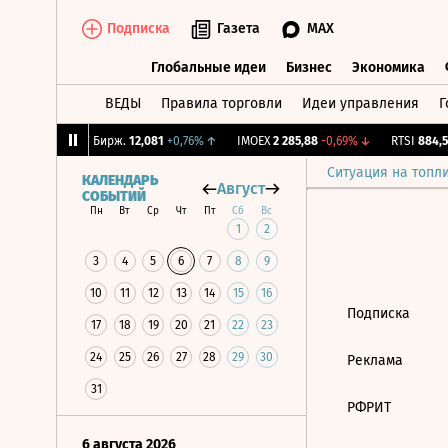
Подписка
Газета
MAX
Глобальные идеи
Бизнес
Экономика
ВЕДЫ
Правила торговли
Идеи управления
Г
Глобальные идеи
Бизнес
Экономик
0,59%
↑
CNY Бирж.
12,081
+0,76%
↑
IMOEX
2 285,88
-0,69%
↓
RTSI
884,56
Ситуация на топл
КАЛЕНДАРЬ
Август
СОБЫТИЙ
Пн
Вт
Ср
Чт
Пт
Сб
Вс
1
2
3
4
5
6
7
8
9
10
11
12
13
14
15
16
Подписка
17
18
19
20
21
22
23
24
25
26
27
28
29
30
Реклама
31
РФРИТ
6 августа 2026