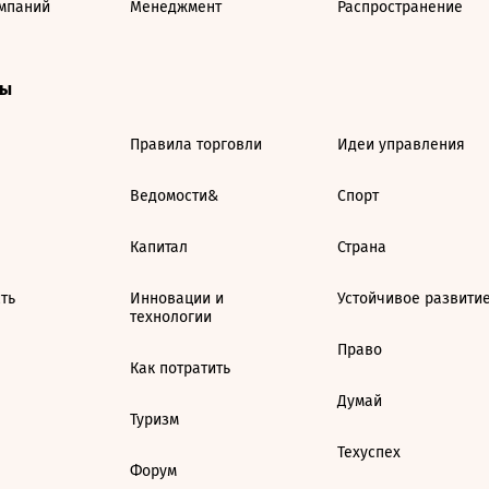
мпаний
Менеджмент
Распространение
ты
Правила торговли
Идеи управления
Ведомости&
Спорт
Капитал
Страна
ть
Инновации и
Устойчивое развити
технологии
Право
Как потратить
Думай
Туризм
Техуспех
Форум