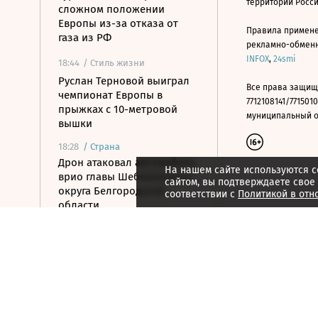
территории Росс
сложном положении
Европы из-за отказа от
Правила примене
газа из РФ
рекламно-обменно
INFOX
,
24smi
18:44
/ Стиль жизни
Руслан Терновой выиграл
Все права защищ
чемпионат Европы в
7712108141/7715010
прыжках с 10-метровой
муниципальный окр
вышки
18:28
/
Страна
Дрон атаковал автомобиль
На нашем сайте используются c
врио главы Шебекинского
сайтом, вы подтверждаете свое
округа Белгородской
соответствии с
Политикой в отн
области
18:04
/ Политика
Путин поблагодарил 76-ю
дивизию ВДВ за боевую
работу
18:03
/ Политика