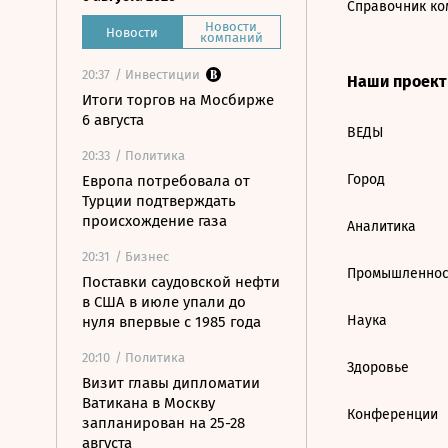
Справочник ко
Новости
Новости
компаний
20:37
/ Инвестиции
Наши проек
Итоги торгов на Мосбирже
6 августа
ВЕДЫ
20:33
/ Политика
Город
Европа потребовала от
Турции подтверждать
происхождение газа
Аналитика
20:31
/ Бизнес
Промышленнос
Поставки саудовской нефти
в США в июле упали до
Наука
нуля впервые с 1985 года
20:10
/ Политика
Здоровье
Визит главы дипломатии
Ватикана в Москву
Конференции
запланирован на 25-28
августа