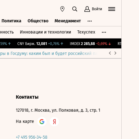
Войти
Политика
Общество
Менеджмент
нность
Инновации и технологии
Техуспех
ть
Политика
Общество
Менеджмент
59%
↑
CNY Бирж.
12,081
+0,76%
↑
IMOEX
2 285,88
-0,69%
↓
RTSI
884,56
-
ры в Госдуму: каким был и будет российский парламент
Война н
Контакты
127018, г. Москва, ул. Полковая, д. 3, стр. 1
На карте
+7 495 956-34-58