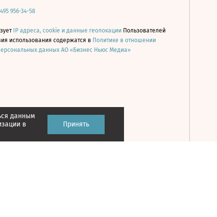
 495 956-34-58
ьзует
IP адреса, cookie и данные геолокации
Пользователей
овия использования содержатся в
Политике в отношении
персональных данных АО «Бизнес Ньюс Медиа»
ься данным
Принять
изации в