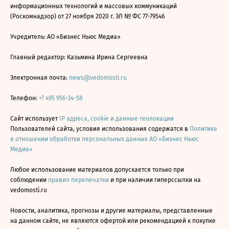
информационных технологий и массовых коммуникаций
(Роскомнадзор) от 27 ноября 2020 г. ЭЛ № ФС 77-79546
Учредитель: АО «Бизнес Ньюс Медиа»
Главный редактор: Казьмина Ирина Сергеевна
Электронная почта:
news@vedomosti.ru
Телефон:
+7 495 956-34-58
Сайт использует
IP адреса, cookie и данные геолокации
Пользователей сайта, условия использования содержатся в
Политике
в отношении обработки персональных данных АО «Бизнес Ньюс
Медиа»
Любое использование материалов допускается только при
соблюдении
правил перепечатки
и при наличии гиперссылки на
vedomosti.ru
Новости, аналитика, прогнозы и другие материалы, представленные
на данном сайте, не являются офертой или рекомендацией к покупке