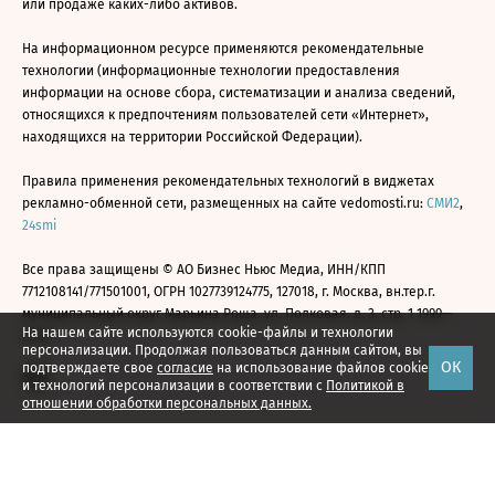
или продаже каких-либо активов.
На информационном ресурсе применяются рекомендательные
технологии (информационные технологии предоставления
информации на основе сбора, систематизации и анализа сведений,
относящихся к предпочтениям пользователей сети «Интернет»,
находящихся на территории Российской Федерации).
Правила применения рекомендательных технологий в виджетах
рекламно-обменной сети, размещенных на сайте vedomosti.ru:
СМИ2
,
24smi
Все права защищены © АО Бизнес Ньюс Медиа, ИНН/КПП
7712108141/771501001, ОГРН 1027739124775, 127018, г. Москва, вн.тер.г.
муниципальный округ Марьина Роща, ул. Полковая, д. 3, стр. 1 1999—
На нашем сайте используются cookie-файлы и технологии
2026
персонализации. Продолжая пользоваться данным сайтом, вы
ОК
подтверждаете свое
согласие
на использование файлов cookie
и технологий персонализации в соответствии с
Политикой в
отношении обработки персональных данных.