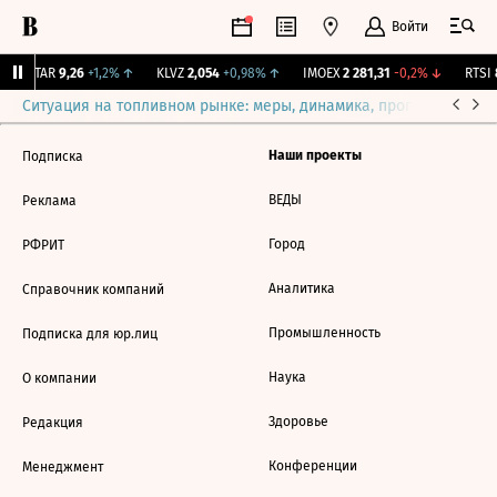
Войти
UTAR
9,26
+1,2%
↑
KLVZ
2,054
+0,98%
↑
IMOEX
2 281,31
-0,2%
↓
RTSI
8
Ситуация на топливном рынке: меры, динамика, прогнозы
Выб
Наши проекты
Подписка
ВЕДЫ
Реклама
Город
РФРИТ
Аналитика
Справочник компаний
Промышленность
Подписка для юр.лиц
Наука
О компании
Здоровье
Редакция
Конференции
Менеджмент