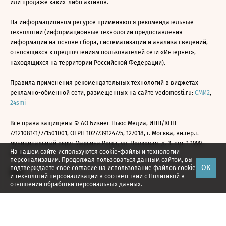
или продаже каких-либо активов.
На информационном ресурсе применяются рекомендательные
технологии (информационные технологии предоставления
информации на основе сбора, систематизации и анализа сведений,
относящихся к предпочтениям пользователей сети «Интернет»,
находящихся на территории Российской Федерации).
Правила применения рекомендательных технологий в виджетах
рекламно-обменной сети, размещенных на сайте vedomosti.ru:
СМИ2
,
24smi
Все права защищены © АО Бизнес Ньюс Медиа, ИНН/КПП
7712108141/771501001, ОГРН 1027739124775, 127018, г. Москва, вн.тер.г.
муниципальный округ Марьина Роща, ул. Полковая, д. 3, стр. 1 1999—
На нашем сайте используются cookie-файлы и технологии
2026
персонализации. Продолжая пользоваться данным сайтом, вы
ОК
подтверждаете свое
согласие
на использование файлов cookie
и технологий персонализации в соответствии с
Политикой в
отношении обработки персональных данных.