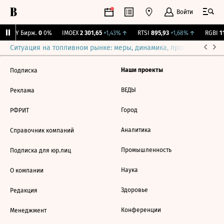
Войти
CNY Бирж.
0
0%
IMOEX
2 301,65
+1,43%
↑
RTSI
895,93
+1,68%
↑
RGBI
11
Ситуация на топливном рынке: меры, динамика, прогнозы
Выб
Наши проекты
Подписка
ВЕДЫ
Реклама
Город
РФРИТ
Аналитика
Справочник компаний
Промышленность
Подписка для юр.лиц
Наука
О компании
Здоровье
Редакция
Конференции
Менеджмент