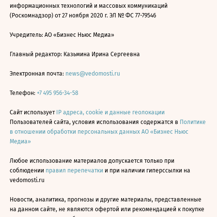
информационных технологий и массовых коммуникаций
(Роскомнадзор) от 27 ноября 2020 г. ЭЛ № ФС 77-79546
Учредитель: АО «Бизнес Ньюс Медиа»
Главный редактор: Казьмина Ирина Сергеевна
Электронная почта:
news@vedomosti.ru
Телефон:
+7 495 956-34-58
Сайт использует
IP адреса, cookie и данные геолокации
Пользователей сайта, условия использования содержатся в
Политике
в отношении обработки персональных данных АО «Бизнес Ньюс
Медиа»
Любое использование материалов допускается только при
соблюдении
правил перепечатки
и при наличии гиперссылки на
vedomosti.ru
Новости, аналитика, прогнозы и другие материалы, представленные
на данном сайте, не являются офертой или рекомендацией к покупке