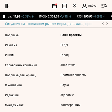
Войти
Y Бирж.
11,99
+0,33%
↑
IMOEX
2 301,65
+1,43%
↑
RTSI
895,93
+1,68%
↑
R
Ситуация на топливном рынке: меры, динамика, прогнозы
Выб
Наши проекты
Подписка
ВЕДЫ
Реклама
Город
РФРИТ
Аналитика
Справочник компаний
Промышленность
Подписка для юр.лиц
Наука
О компании
Здоровье
Редакция
Конференции
Менеджмент