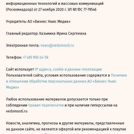
информационных технологий и массовых коммуникаций
(Роскомнадзор) от 27 ноября 2020 г. ЭЛ № ФС 77-79546
Учредитель: АО «Бизнес Ньюс Медиа»
Главный редактор: Казьмина Ирина Сергеевна
Электронная почта:
news@vedomosti.ru
Телефон:
+7 495 956-34-58
Сайт использует
IP адреса, cookie и данные геолокации
Пользователей сайта, условия использования содержатся в
Политике
в отношении обработки персональных данных АО «Бизнес Ньюс
Медиа»
Любое использование материалов допускается только при
соблюдении
правил перепечатки
и при наличии гиперссылки на
vedomosti.ru
Новости, аналитика, прогнозы и другие материалы, представленные
на данном сайте, не являются офертой или рекомендацией к покупке