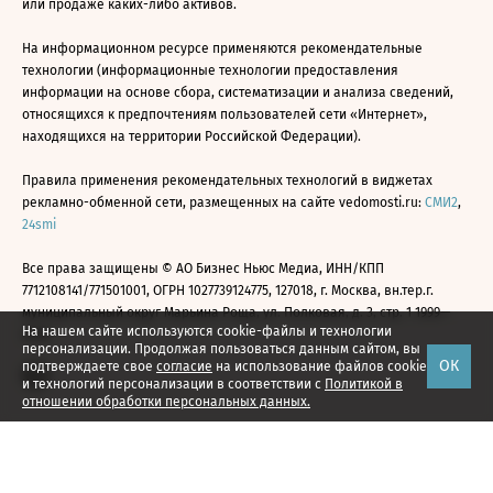
или продаже каких-либо активов.
На информационном ресурсе применяются рекомендательные
технологии (информационные технологии предоставления
информации на основе сбора, систематизации и анализа сведений,
относящихся к предпочтениям пользователей сети «Интернет»,
находящихся на территории Российской Федерации).
Правила применения рекомендательных технологий в виджетах
рекламно-обменной сети, размещенных на сайте vedomosti.ru:
СМИ2
,
24smi
Все права защищены © АО Бизнес Ньюс Медиа, ИНН/КПП
7712108141/771501001, ОГРН 1027739124775, 127018, г. Москва, вн.тер.г.
муниципальный округ Марьина Роща, ул. Полковая, д. 3, стр. 1 1999—
На нашем сайте используются cookie-файлы и технологии
2026
персонализации. Продолжая пользоваться данным сайтом, вы
ОК
подтверждаете свое
согласие
на использование файлов cookie
и технологий персонализации в соответствии с
Политикой в
отношении обработки персональных данных.