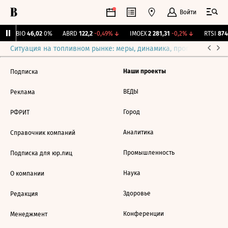
Войти
ABIO
46,02
0%
ABRD
122,2
-0,49%
↓
IMOEX
2 281,31
-0,2%
↓
RTSI
874,
Ситуация на топливном рынке: меры, динамика, прогнозы
Выб
Наши проекты
Подписка
ВЕДЫ
Реклама
Город
РФРИТ
Аналитика
Справочник компаний
Промышленность
Подписка для юр.лиц
Наука
О компании
Здоровье
Редакция
Конференции
Менеджмент