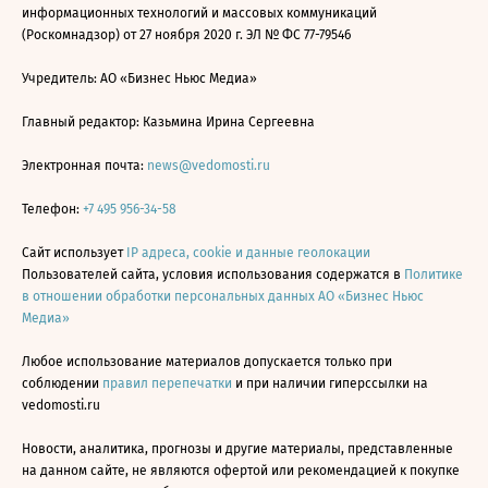
информационных технологий и массовых коммуникаций
(Роскомнадзор) от 27 ноября 2020 г. ЭЛ № ФС 77-79546
Учредитель: АО «Бизнес Ньюс Медиа»
Главный редактор: Казьмина Ирина Сергеевна
Электронная почта:
news@vedomosti.ru
Телефон:
+7 495 956-34-58
Сайт использует
IP адреса, cookie и данные геолокации
Пользователей сайта, условия использования содержатся в
Политике
в отношении обработки персональных данных АО «Бизнес Ньюс
Медиа»
Любое использование материалов допускается только при
соблюдении
правил перепечатки
и при наличии гиперссылки на
vedomosti.ru
Новости, аналитика, прогнозы и другие материалы, представленные
на данном сайте, не являются офертой или рекомендацией к покупке