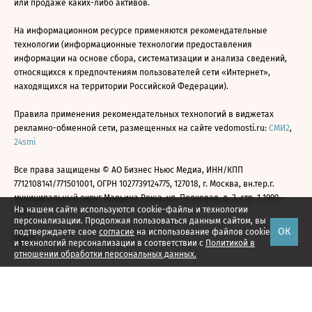
или продаже каких-либо активов.
На информационном ресурсе применяются рекомендательные
технологии (информационные технологии предоставления
информации на основе сбора, систематизации и анализа сведений,
относящихся к предпочтениям пользователей сети «Интернет»,
находящихся на территории Российской Федерации).
Правила применения рекомендательных технологий в виджетах
рекламно-обменной сети, размещенных на сайте vedomosti.ru:
СМИ2
,
24smi
Все права защищены © АО Бизнес Ньюс Медиа, ИНН/КПП
7712108141/771501001, ОГРН 1027739124775, 127018, г. Москва, вн.тер.г.
муниципальный округ Марьина Роща, ул. Полковая, д. 3, стр. 1 1999—
На нашем сайте используются cookie-файлы и технологии
2026
персонализации. Продолжая пользоваться данным сайтом, вы
ОК
подтверждаете свое
согласие
на использование файлов cookie
и технологий персонализации в соответствии с
Политикой в
отношении обработки персональных данных.