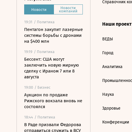
Справочник ко
Новости
Новости
компаний
19:31
/ Политика
Наши проек
Пентагон закупит лазерные
системы борьбы с дронами
ВЕДЫ
на $400 млн
19:19
/ Политика
Город
Бессент: США могут
заключить новую мирную
Аналитика
сделку с Ираном 7 или 8
августа
Промышленнос
19:00
/ Бизнес
Наука
Аукцион по продаже
Рижского вокзала вновь не
состоялся
Здоровье
18:44
/ Политика
Конференции
В Раде призвали Федорова
отправиться служить в ВСУ