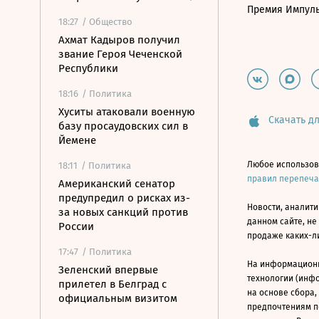
Премия Импул
18:27
/ Общество
Ахмат Кадыров получил
звание Героя Чеченской
Республики
18:16
/ Политика
Хуситы атаковали военную
Скачать дл
базу просаудовских сил в
Йемене
Любое использов
18:11
/ Политика
правил перепеч
Американский сенатор
предупредил о рисках из-
Новости, аналити
за новых санкций против
данном сайте, не
России
продаже каких-л
17:47
/ Политика
На информацион
Зеленский впервые
технологии (инф
прилетел в Белград с
на основе сбора,
официальным визитом
предпочтениям п