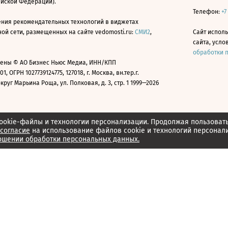
ийской Федерации).
Телефон:
+7
ния рекомендательных технологий в виджетах
й сети, размещенных на сайте vedomosti.ru:
СМИ2
,
Сайт испол
сайта, усл
обработки 
ены © АО Бизнес Ньюс Медиа, ИНН/КПП
01, ОГРН 1027739124775, 127018, г. Москва, вн.тер.г.
уг Марьина Роща, ул. Полковая, д. 3, стр. 1 1999—2026
ookie-файлы и технологии персонализации. Продолжая пользоват
согласие
на использование файлов cookie и технологий персонал
ошении обработки персональных данных.