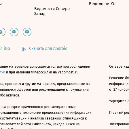
ьс
Ведомости Юг
Ведомости Северо-
Запад
я iOS
Скачать для Android
ание материалов допускается только при соблюдении
Сетевое изд
атки
и при наличии гиперссылки на vedomosti.ru
Решение Фе
ка, прогнозы и другие материалы, представленные на
информацио
 являются офертой или рекомендацией к покупке или
от 27 ноября
ибо активов.
Учредитель
ном ресурсе применяются рекомендательные
ормационные технологии предоставления информации
Главный ре
 систематизации и анализа сведений, относящихся к
ользователей сети «Интернет», находящихся на
Электронна