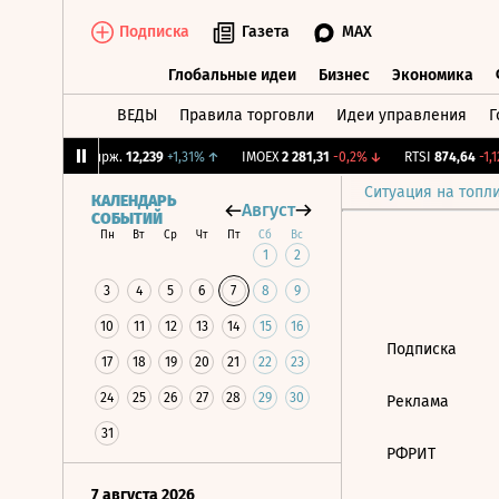
Подписка
Газета
MAX
Глобальные идеи
Бизнес
Экономика
ВЕДЫ
Правила торговли
Идеи управления
Г
Глобальные идеи
Бизнес
Экономик
7%
↓
CNY Бирж.
12,239
+1,31%
↑
IMOEX
2 281,31
-0,2%
↓
RTSI
874,64
-1,12
Ситуация на топл
КАЛЕНДАРЬ
Август
СОБЫТИЙ
Пн
Вт
Ср
Чт
Пт
Сб
Вс
1
2
3
4
5
6
7
8
9
10
11
12
13
14
15
16
Подписка
17
18
19
20
21
22
23
24
25
26
27
28
29
30
Реклама
31
РФРИТ
7 августа 2026