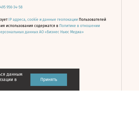
 495 956-34-58
ьзует
IP адреса, cookie и данные геолокации
Пользователей
овия использования содержатся в
Политике в отношении
персональных данных АО «Бизнес Ньюс Медиа»
ься данным
Принять
изации в