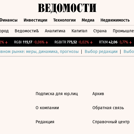
Финансы
Инвестиции
Технологии
Медиа
Недвижимость
ород
Ведомости&
Аналитика
Капитал
Страна
Промышле
а
Финансы
Инвестиции
Технологии
Медиа
Недвижимос
%
↓
RGBI
115,17
-0,06%
↓
RGBITR
775,52
-0,02%
↓
RTKM
42,06
-3,77%
↓
ивном рынке: меры, динамика, прогнозы
Выбор редакции
Выбо
Подписка для юр.лиц
Архив
О компании
Обратная связь
Редакция
Справочный центр