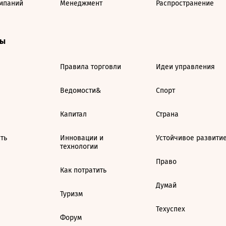
мпаний
Менеджмент
Распространение
ты
Правила торговли
Идеи управления
Ведомости&
Спорт
Капитал
Страна
ть
Инновации и
Устойчивое развити
технологии
Право
Как потратить
Думай
Туризм
Техуспех
Форум