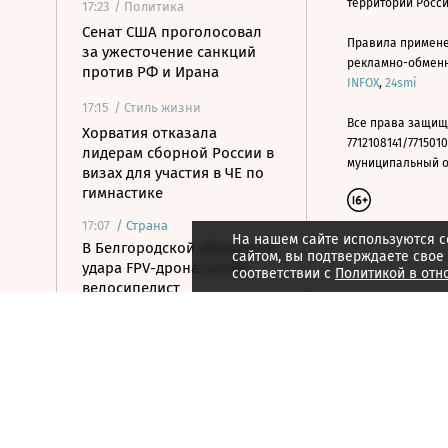
территории Росс
17:23
/ Политика
Сенат США проголосовал
Правила примене
за ужесточение санкций
рекламно-обменно
против РФ и Ирана
INFOX
,
24smi
17:15
/ Стиль жизни
Все права защищ
Хорватия отказала
7712108141/7715010
лидерам сборной России в
муниципальный окр
визах для участия в ЧЕ по
гимнастике
17:07
/
Страна
На нашем сайте используются c
В Белгородской области от
сайтом, вы подтверждаете свое
удара FPV-дрона погиб
соответствии с
Политикой в отн
велосипедист
16:51
/ Общество
СК возбудил дело против
журналистки Гордеевой за
публикации в Telegram
16:46
/ Политика