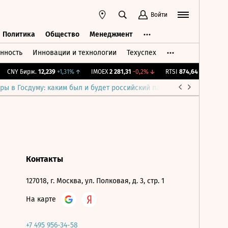
Войти
Политика
Общество
Менеджмент
нность
Инновации и технологии
Техуспех
ть
Политика
Общество
Менеджмент
CNY Бирж.
12,239
+1,31%
↑
IMOEX
2 281,31
-0,2%
↓
RTSI
874,64
-1,12%
↓
ры в Госдуму: каким был и будет российский парламент
Война н
Контакты
127018, г. Москва, ул. Полковая, д. 3, стр. 1
На карте
+7 495 956-34-58