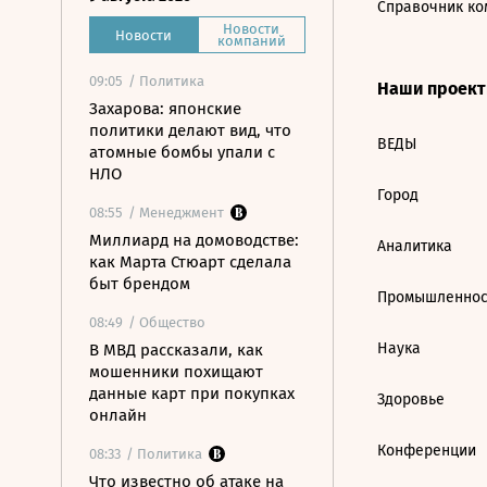
Справочник ко
Новости
Новости
компаний
09:05
/ Политика
Наши проек
Захарова: японские
политики делают вид, что
ВЕДЫ
атомные бомбы упали с
НЛО
Город
08:55
/ Менеджмент
Миллиард на домоводстве:
Аналитика
как Марта Стюарт сделала
быт брендом
Промышленнос
08:49
/ Общество
Наука
В МВД рассказали, как
мошенники похищают
данные карт при покупках
Здоровье
онлайн
Конференции
08:33
/ Политика
Что известно об атаке на