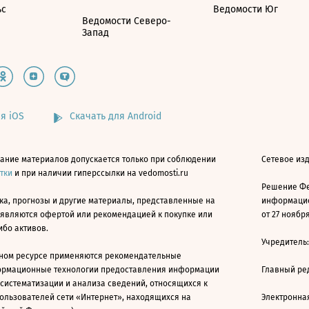
ьс
Ведомости Юг
Ведомости Северо-
Запад
я iOS
Скачать для Android
ание материалов допускается только при соблюдении
Сетевое изд
атки
и при наличии гиперссылки на vedomosti.ru
Решение Фе
ка, прогнозы и другие материалы, представленные на
информацио
 являются офертой или рекомендацией к покупке или
от 27 ноября
ибо активов.
Учредитель
ном ресурсе применяются рекомендательные
ормационные технологии предоставления информации
Главный ре
 систематизации и анализа сведений, относящихся к
ользователей сети «Интернет», находящихся на
Электронна