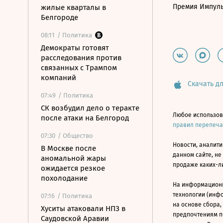
Премия Импул
жилые кварталы в
Белгороде
08:11
/ Политика
Демократы готовят
расследования против
связанных с Трампом
компаний
Скачать дл
07:49
/ Политика
СК возбудил дело о теракте
Любое использов
после атаки на Белгород
правил перепеч
07:30
/ Общество
Новости, аналити
В Москве после
данном сайте, не
аномальной жары
продаже каких-л
ожидается резкое
похолодание
На информацион
технологии (инф
07:16
/ Политика
на основе сбора,
Хуситы атаковали НПЗ в
предпочтениям п
Саудовской Аравии