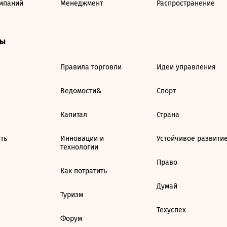
мпаний
Менеджмент
Распространение
ты
Правила торговли
Идеи управления
Ведомости&
Спорт
Капитал
Страна
ть
Инновации и
Устойчивое развити
технологии
Право
Как потратить
Думай
Туризм
Техуспех
Форум