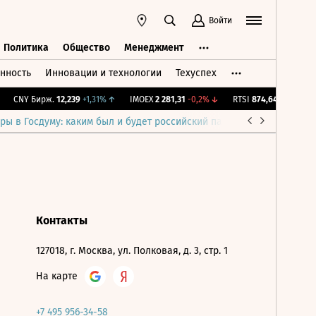
Войти
Политика
Общество
Менеджмент
нность
Инновации и технологии
Техуспех
ть
Политика
Общество
Менеджмент
CNY Бирж.
12,239
+1,31%
↑
IMOEX
2 281,31
-0,2%
↓
RTSI
874,64
-1,12%
↓
ры в Госдуму: каким был и будет российский парламент
Война н
Контакты
127018, г. Москва, ул. Полковая, д. 3, стр. 1
На карте
+7 495 956-34-58