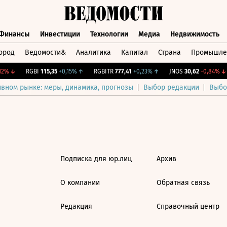
Финансы
Инвестиции
Технологии
Медиа
Недвижимость
ород
Ведомости&
Аналитика
Капитал
Страна
Промышле
а
Финансы
Инвестиции
Технологии
Медиа
Недвижимос
2%
↓
RGBI
115,35
+0,15%
↑
RGBITR
777,41
+0,23%
↑
JNOS
30,62
-0,84%
↓
ивном рынке: меры, динамика, прогнозы
Выбор редакции
Выбо
Подписка для юр.лиц
Архив
О компании
Обратная связь
Редакция
Справочный центр