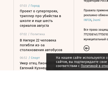
территории Росс
07:03
/
Город
Правила примене
Проект о супергероях,
рекламно-обменно
триллер про убийства в
INFOX
,
24smi
школе и еще шесть
сериалов августа
Все права защищ
07:02
/ Политика
7712108141/7715010
муниципальный окр
В Нигере 22 человека
погибли из-за
столкновения автобусов
На нашем сайте используются c
06:52
/
Спорт
сайтом, вы подтверждаете свое
Умер отец Лионеля Месси,
соответствии с
Политикой в отн
Евгений Кузнецов нашел
новый клуб в КХЛ
06:46
/
Страна
В Уфе дроны пытались
атаковать предприятия
06:35
/ Политика
Российские войска