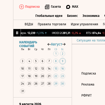
Подписка
Газета
MAX
Глобальные идеи
Бизнес
Экономика
ВЕДЫ
Правила торговли
Идеи управления
Г
Глобальные идеи
Бизнес
Экономик
84%
↓
CNY Бирж.
12,239
+1,31%
↑
IMOEX
2 281,31
-0,2%
↓
RTSI
874,64
-1,1
Ситуация на топл
КАЛЕНДАРЬ
Август
СОБЫТИЙ
Пн
Вт
Ср
Чт
Пт
Сб
Вс
1
2
3
4
5
6
7
8
9
10
11
12
13
14
15
16
Подписка
17
18
19
20
21
22
23
24
25
26
27
28
29
30
Реклама
31
РФРИТ
9 августа 2026