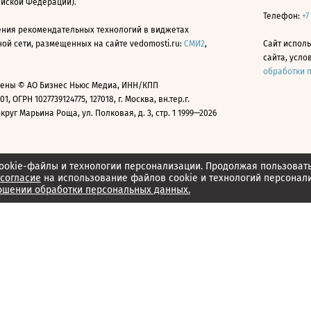
ийской Федерации).
Телефон:
+7
ния рекомендательных технологий в виджетах
й сети, размещенных на сайте vedomosti.ru:
СМИ2
,
Сайт испол
сайта, усл
обработки 
ены © АО Бизнес Ньюс Медиа, ИНН/КПП
01, ОГРН 1027739124775, 127018, г. Москва, вн.тер.г.
уг Марьина Роща, ул. Полковая, д. 3, стр. 1 1999—2026
ookie-файлы и технологии персонализации. Продолжая пользоват
согласие
на использование файлов cookie и технологий персонал
ошении обработки персональных данных.