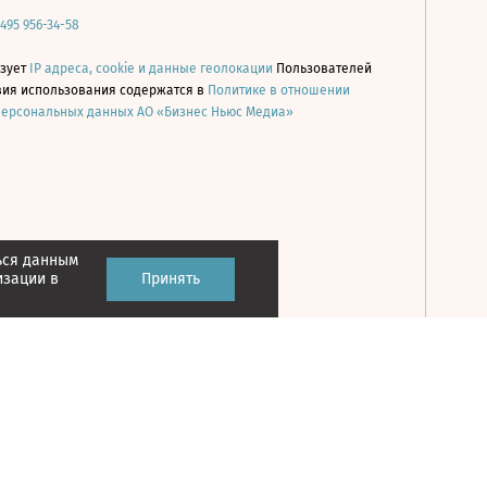
 495 956-34-58
ьзует
IP адреса, cookie и данные геолокации
Пользователей
овия использования содержатся в
Политике в отношении
персональных данных АО «Бизнес Ньюс Медиа»
ься данным
Принять
изации в