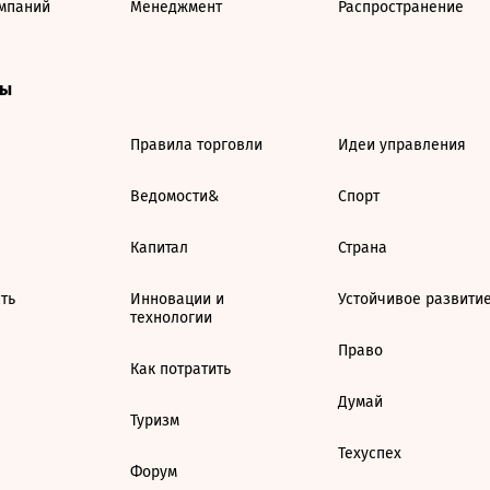
мпаний
Менеджмент
Распространение
ты
Правила торговли
Идеи управления
Ведомости&
Спорт
Капитал
Страна
ть
Инновации и
Устойчивое развити
технологии
Право
Как потратить
Думай
Туризм
Техуспех
Форум