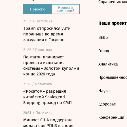
Справочник ко
Новости
Новости
компаний
21:57
/ Политика
Наши проек
Трамп отпросился уйти
пораньше во время
ВЕДЫ
заседания в Госдепе
21:32
/ Политика
Город
Пентагон планирует
провести испытания
Аналитика
системы «Золотой купол» в
конце 2026 года
Промышленнос
21:17
/ Политика
Наука
«Росатом» разрешил
китайской Sealegend
Shipping проход по СМП
Здоровье
20:51
/ Политика
Конференции
Минюст США поддержал
монастырь РПЦЗ в споре