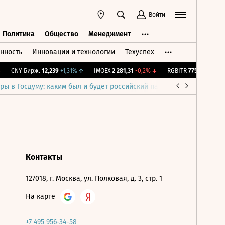
Войти
Политика
Общество
Менеджмент
нность
Инновации и технологии
Техуспех
ть
Политика
Общество
Менеджмент
CNY Бирж.
12,239
+1,31%
↑
IMOEX
2 281,31
-0,2%
↓
RGBITR
775,48
-0,03%
ры в Госдуму: каким был и будет российский парламент
Война н
Контакты
127018, г. Москва, ул. Полковая, д. 3, стр. 1
На карте
+7 495 956-34-58