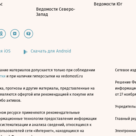
ьс
Ведомости Юг
Ведомости Северо-
Запад
я iOS
Скачать для Android
ание материалов допускается только при соблюдении
Сетевое изд
атки
и при наличии гиперссылки на vedomosti.ru
Решение Фе
ка, прогнозы и другие материалы, представленные на
информацио
 являются офертой или рекомендацией к покупке или
от 27 ноября
ибо активов.
Учредитель
ном ресурсе применяются рекомендательные
ормационные технологии предоставления информации
Главный ре
 систематизации и анализа сведений, относящихся к
ользователей сети «Интернет», находящихся на
Электронна