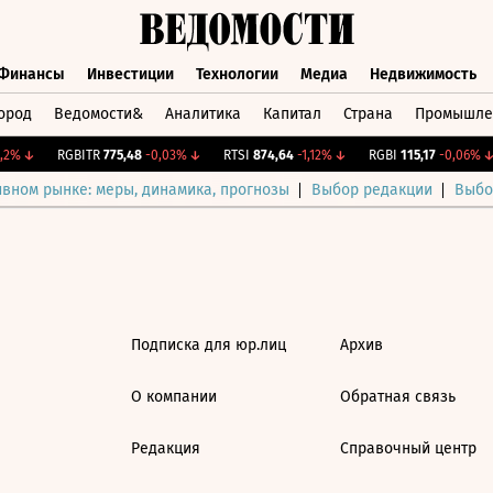
Финансы
Инвестиции
Технологии
Медиа
Недвижимость
ород
Ведомости&
Аналитика
Капитал
Страна
Промышле
а
Финансы
Инвестиции
Технологии
Медиа
Недвижимос
2%
↓
RGBITR
775,48
-0,03%
↓
RTSI
874,64
-1,12%
↓
RGBI
115,17
-0,06%
↓
ивном рынке: меры, динамика, прогнозы
Выбор редакции
Выбо
Подписка для юр.лиц
Архив
О компании
Обратная связь
Редакция
Справочный центр