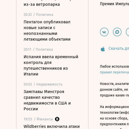
Премия Импул
из-за ветропарка
20:32
/ Политика
Пентагон опубликовал
новые записи с
неопознанными
летающими объектами
Скачать дл
20:11
/ Политика
Испания ввела временный
контроль для
Любое использов
путешественников из
правил перепеч
Италии
Новости, аналити
20:02
/ Недвижимость
данном сайте, не
Замглавы Минстроя
продаже каких-л
сравнил качество
недвижимости в США и
На информацион
России
технологии (инф
на основе сбора,
19:55
/ Финансы
предпочтениям п
Wildberries включила атаки