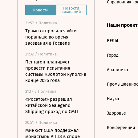
Справочник ко
Новости
Новости
компаний
21:57
/ Политика
Наши проек
Трамп отпросился уйти
пораньше во время
ВЕДЫ
заседания в Госдепе
21:32
/ Политика
Город
Пентагон планирует
провести испытания
Аналитика
системы «Золотой купол» в
конце 2026 года
Промышленнос
21:17
/ Политика
Наука
«Росатом» разрешил
китайской Sealegend
Shipping проход по СМП
Здоровье
20:51
/ Политика
Конференции
Минюст США поддержал
монастырь РПЦЗ в споре