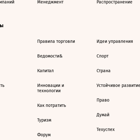
мпаний
Менеджмент
Распространение
ты
Правила торговли
Идеи управления
Ведомости&
Спорт
Капитал
Страна
ть
Инновации и
Устойчивое развити
технологии
Право
Как потратить
Думай
Туризм
Техуспех
Форум