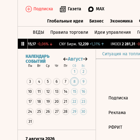
Подписка
Газета
MAX
Глобальные идеи
Бизнес
Экономика
ВЕДЫ
Правила торговли
Идеи управления
Г
Глобальные идеи
Бизнес
Экономик
12%
↓
RGBI
115,17
-0,06%
↓
CNY Бирж.
12,239
+1,31%
↑
IMOEX
2 281,31
-0,
Ситуация на топл
КАЛЕНДАРЬ
Август
СОБЫТИЙ
Пн
Вт
Ср
Чт
Пт
Сб
Вс
1
2
3
4
5
6
7
8
9
10
11
12
13
14
15
16
Подписка
17
18
19
20
21
22
23
24
25
26
27
28
29
30
Реклама
31
РФРИТ
7 августа 2026