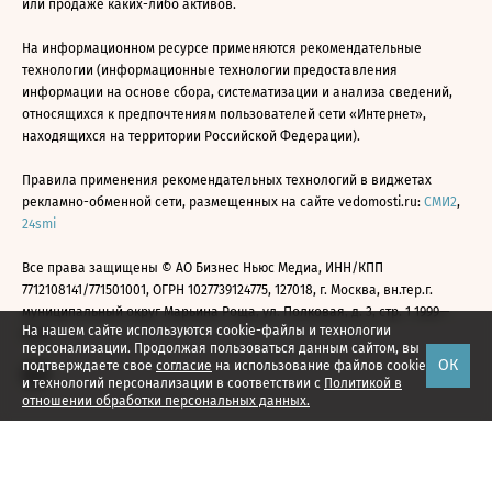
или продаже каких-либо активов.
На информационном ресурсе применяются рекомендательные
технологии (информационные технологии предоставления
информации на основе сбора, систематизации и анализа сведений,
относящихся к предпочтениям пользователей сети «Интернет»,
находящихся на территории Российской Федерации).
Правила применения рекомендательных технологий в виджетах
рекламно-обменной сети, размещенных на сайте vedomosti.ru:
СМИ2
,
24smi
Все права защищены © АО Бизнес Ньюс Медиа, ИНН/КПП
7712108141/771501001, ОГРН 1027739124775, 127018, г. Москва, вн.тер.г.
муниципальный округ Марьина Роща, ул. Полковая, д. 3, стр. 1 1999—
На нашем сайте используются cookie-файлы и технологии
2026
персонализации. Продолжая пользоваться данным сайтом, вы
ОК
подтверждаете свое
согласие
на использование файлов cookie
и технологий персонализации в соответствии с
Политикой в
отношении обработки персональных данных.