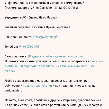
информационных технологий и массовых коммуникаций
(Роскомнадзор) от 27 ноября 2020 г. ЭЛ № ФС 77-79546
Учредитель: АО «Бизнес Ньюс Медиа»
Главный редактор: Казьмина Ирина Сергеевна
Электронная почта:
news@vedomosti.ru
Телефон:
+7 495 956-34-58
Сайт использует
IP адреса, cookie и данные геолокации
Пользователей сайта, условия использования содержатся в
Политике
в отношении обработки персональных данных АО «Бизнес Ньюс
Медиа»
Любое использование материалов допускается только при
соблюдении
правил перепечатки
и при наличии гиперссылки на
vedomosti.ru
Новости, аналитика, прогнозы и другие материалы, представленные
на данном сайте, не являются офертой или рекомендацией к покупке