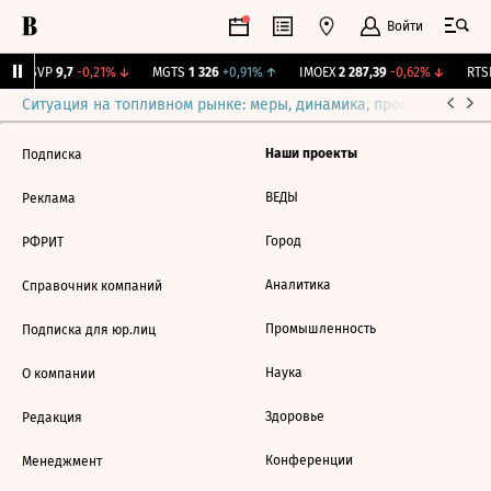
Войти
BISVP
9,7
-0,21%
↓
MGTS
1 326
+0,91%
↑
IMOEX
2 287,39
-0,62%
↓
RTSI
Ситуация на топливном рынке: меры, динамика, прогнозы
Выб
Наши проекты
Подписка
ВЕДЫ
Реклама
Город
РФРИТ
Аналитика
Справочник компаний
Промышленность
Подписка для юр.лиц
Наука
О компании
Здоровье
Редакция
Конференции
Менеджмент