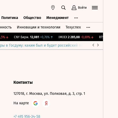
Войти
Политика
Общество
Менеджмент
нность
Инновации и технологии
Техуспех
ть
Политика
Общество
Менеджмент
5%
↓
CNY Бирж.
12,081
+0,76%
↑
IMOEX
2 285,88
-0,69%
↓
RTSI
884,56
-1
ры в Госдуму: каким был и будет российский парламент
Война н
Контакты
127018, г. Москва, ул. Полковая, д. 3, стр. 1
На карте
+7 495 956-34-58