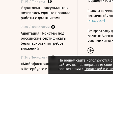
территории Росс
21:40
/ Финансы
У долговых консультантов
Правила примене
появились единые правила
рекламно-обменно
работы с должниками
INFOX
,
24smi
21:38
/ Технологии
Все права защищ
Адаптация IT-систем под
7712108141/7715010
российские сертификаты
муниципальный окр
безопасности потребует
вложений
21:34
/ Технологии
На нашем сайте используются c
«Мойофис» закрыл офисы
сайтом, вы подтверждаете свое
в Петербурге и Иннополисе
соответствии с
Политикой в отн
21:33
/ Политика
Россия поддержала
расширение
авиасообщения с
Казахстаном
21:28
/ Недвижимость