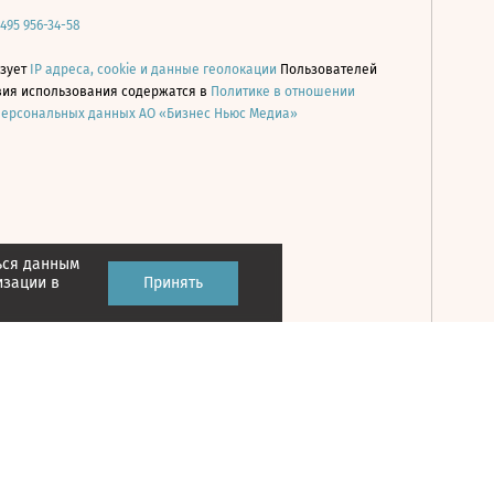
 495 956-34-58
ьзует
IP адреса, cookie и данные геолокации
Пользователей
овия использования содержатся в
Политике в отношении
персональных данных АО «Бизнес Ньюс Медиа»
ься данным
Принять
изации в