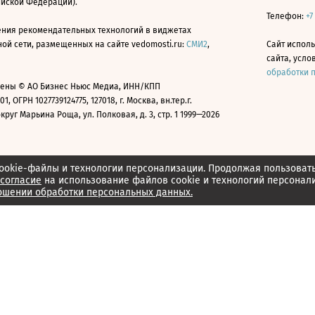
ийской Федерации).
Телефон:
+7
ния рекомендательных технологий в виджетах
й сети, размещенных на сайте vedomosti.ru:
СМИ2
,
Сайт испол
сайта, усл
обработки 
ены © АО Бизнес Ньюс Медиа, ИНН/КПП
01, ОГРН 1027739124775, 127018, г. Москва, вн.тер.г.
уг Марьина Роща, ул. Полковая, д. 3, стр. 1 1999—2026
ookie-файлы и технологии персонализации. Продолжая пользоват
согласие
на использование файлов cookie и технологий персонал
ошении обработки персональных данных.