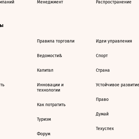
мпаний
Менеджмент
Распространение
ты
Правила торговли
Идеи управления
Ведомости&
Спорт
Капитал
Страна
ть
Инновации и
Устойчивое развити
технологии
Право
Как потратить
Думай
Туризм
Техуспех
Форум