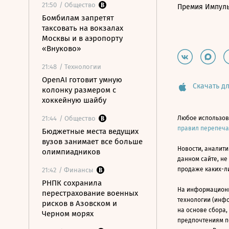
21:50
/ Общество
Премия Импул
Бомбилам запретят
таксовать на вокзалах
Москвы и в аэропорту
«Внуково»
21:48
/ Технологии
OpenAI готовит умную
Скачать дл
колонку размером с
хоккейную шайбу
21:44
/ Общество
Любое использов
правил перепеч
Бюджетные места ведущих
вузов занимает все больше
Новости, аналити
олимпиадников
данном сайте, не
продаже каких-л
21:42
/ Финансы
РНПК сохранила
На информацион
перестрахование военных
технологии (инф
рисков в Азовском и
на основе сбора,
Черном морях
предпочтениям п