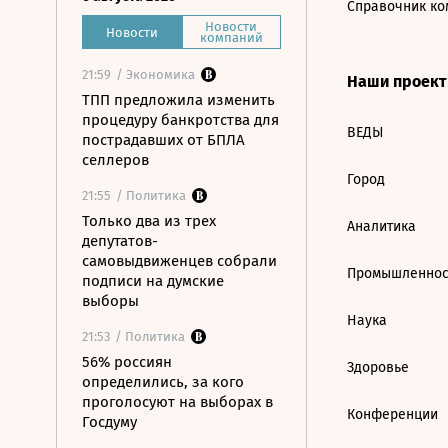
Справочник ко
Новости
Новости
компаний
21:59
/ Экономика
Наши проек
ТПП предложила изменить
процедуру банкротства для
ВЕДЫ
пострадавших от БПЛА
селлеров
Город
21:55
/ Политика
Только два из трех
Аналитика
депутатов-
самовыдвиженцев собрали
Промышленнос
подписи на думские
выборы
Наука
21:53
/ Политика
56% россиян
Здоровье
определились, за кого
проголосуют на выборах в
Конференции
Госдуму