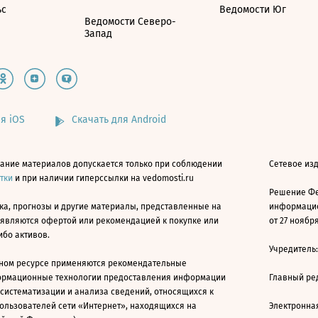
ьс
Ведомости Юг
Ведомости Северо-
Запад
я iOS
Скачать для Android
ание материалов допускается только при соблюдении
Сетевое изд
атки
и при наличии гиперссылки на vedomosti.ru
Решение Фе
ка, прогнозы и другие материалы, представленные на
информацио
 являются офертой или рекомендацией к покупке или
от 27 ноября
ибо активов.
Учредитель
ном ресурсе применяются рекомендательные
ормационные технологии предоставления информации
Главный ре
 систематизации и анализа сведений, относящихся к
ользователей сети «Интернет», находящихся на
Электронна