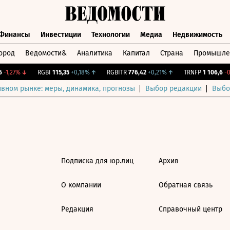
Финансы
Инвестиции
Технологии
Медиа
Недвижимость
ород
Ведомости&
Аналитика
Капитал
Страна
Промышле
а
Финансы
Инвестиции
Технологии
Медиа
Недвижимос
-1,27%
↓
RGBI
115,35
+0,18%
↑
RGBITR
776,42
+0,21%
↑
TRNFP
1 106,6
-0,
ивном рынке: меры, динамика, прогнозы
Выбор редакции
Выбо
Подписка для юр.лиц
Архив
О компании
Обратная связь
Редакция
Справочный центр