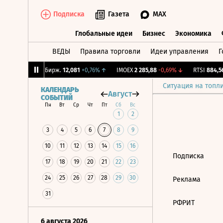
Подписка
Газета
MAX
Глобальные идеи
Бизнес
Экономика
ВЕДЫ
Правила торговли
Идеи управления
Г
Глобальные идеи
Бизнес
Экономик
0,5%
↓
CNY Бирж.
12,081
+0,76%
↑
IMOEX
2 285,88
-0,69%
↓
RTSI
884,56
Ситуация на топл
КАЛЕНДАРЬ
Август
СОБЫТИЙ
Пн
Вт
Ср
Чт
Пт
Сб
Вс
1
2
3
4
5
6
7
8
9
10
11
12
13
14
15
16
Подписка
17
18
19
20
21
22
23
24
25
26
27
28
29
30
Реклама
31
РФРИТ
6 августа 2026