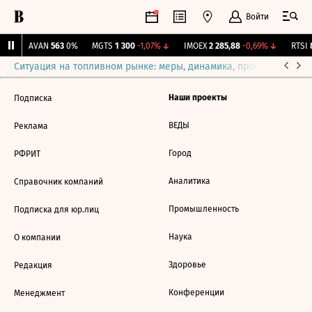
Войти
%
↑
AVAN
563
0%
MGTS
1 300
-1,07%
↓
IMOEX
2 285,88
-0,69%
↓
RTSI
8
Ситуация на топливном рынке: меры, динамика, прогнозы
Выб
Наши проекты
Подписка
ВЕДЫ
Реклама
Город
РФРИТ
Аналитика
Справочник компаний
Промышленность
Подписка для юр.лиц
Наука
О компании
Здоровье
Редакция
Конференции
Менеджмент