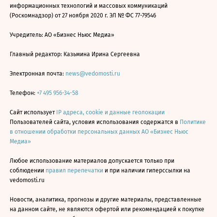
информационных технологий и массовых коммуникаций
(Роскомнадзор) от 27 ноября 2020 г. ЭЛ № ФС 77-79546
Учредитель: АО «Бизнес Ньюс Медиа»
Главный редактор: Казьмина Ирина Сергеевна
Электронная почта:
news@vedomosti.ru
Телефон:
+7 495 956-34-58
Сайт использует
IP адреса, cookie и данные геолокации
Пользователей сайта, условия использования содержатся в
Политике
в отношении обработки персональных данных АО «Бизнес Ньюс
Медиа»
Любое использование материалов допускается только при
соблюдении
правил перепечатки
и при наличии гиперссылки на
vedomosti.ru
Новости, аналитика, прогнозы и другие материалы, представленные
на данном сайте, не являются офертой или рекомендацией к покупке