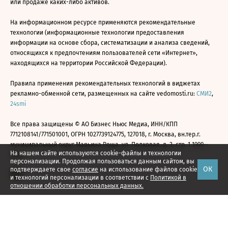
или продаже каких-либо активов.
На информационном ресурсе применяются рекомендательные
технологии (информационные технологии предоставления
информации на основе сбора, систематизации и анализа сведений,
относящихся к предпочтениям пользователей сети «Интернет»,
находящихся на территории Российской Федерации).
Правила применения рекомендательных технологий в виджетах
рекламно-обменной сети, размещенных на сайте vedomosti.ru:
СМИ2
,
24smi
Все права защищены © АО Бизнес Ньюс Медиа, ИНН/КПП
7712108141/771501001, ОГРН 1027739124775, 127018, г. Москва, вн.тер.г.
муниципальный округ Марьина Роща, ул. Полковая, д. 3, стр. 1 1999—
На нашем сайте используются cookie-файлы и технологии
2026
персонализации. Продолжая пользоваться данным сайтом, вы
ОК
подтверждаете свое
согласие
на использование файлов cookie
и технологий персонализации в соответствии с
Политикой в
отношении обработки персональных данных.