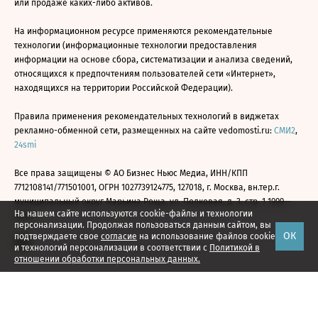
или продаже каких-либо активов.
На информационном ресурсе применяются рекомендательные
технологии (информационные технологии предоставления
информации на основе сбора, систематизации и анализа сведений,
относящихся к предпочтениям пользователей сети «Интернет»,
находящихся на территории Российской Федерации).
Правила применения рекомендательных технологий в виджетах
рекламно-обменной сети, размещенных на сайте vedomosti.ru:
СМИ2
,
24smi
Все права защищены © АО Бизнес Ньюс Медиа, ИНН/КПП
7712108141/771501001, ОГРН 1027739124775, 127018, г. Москва, вн.тер.г.
муниципальный округ Марьина Роща, ул. Полковая, д. 3, стр. 1 1999—
На нашем сайте используются cookie-файлы и технологии
2026
персонализации. Продолжая пользоваться данным сайтом, вы
ОК
подтверждаете свое
согласие
на использование файлов cookie
и технологий персонализации в соответствии с
Политикой в
отношении обработки персональных данных.