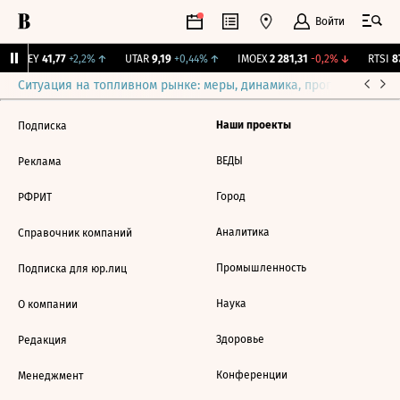
Войти
OKEY
41,77
+2,2%
↑
UTAR
9,19
+0,44%
↑
IMOEX
2 281,31
-0,2%
↓
RTSI
87
Ситуация на топливном рынке: меры, динамика, прогнозы
Выб
Наши проекты
Подписка
ВЕДЫ
Реклама
Город
РФРИТ
Аналитика
Справочник компаний
Промышленность
Подписка для юр.лиц
Наука
О компании
Здоровье
Редакция
Конференции
Менеджмент