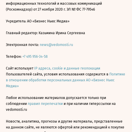
информационных технологий и массовых коммуникаций
(Роскомнадзор) от 27 ноября 2020 г. ЭЛ № ФС 77-79546
Учредитель: АО «Бизнес Ньюс Медиа»
Главный редактор: Казьмина Ирина Сергеевна
Электронная почта:
news@vedomosti.ru
Телефон:
+7 495 956-34-58
Сайт использует
IP адреса, cookie и данные геолокации
Пользователей сайта, условия использования содержатся в
Политике
в отношении обработки персональных данных АО «Бизнес Ньюс
Медиа»
Любое использование материалов допускается только при
соблюдении
правил перепечатки
и при наличии гиперссылки на
vedomosti.ru
Новости, аналитика, прогнозы и другие материалы, представленные
на данном сайте, не являются офертой или рекомендацией к покупке