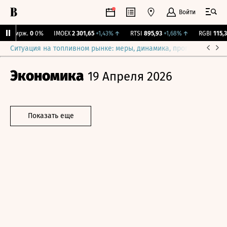
Войти
NY Бирж.
0
0%
IMOEX
2 301,65
+1,43%
↑
RTSI
895,93
+1,68%
↑
RGBI
115,37
Ситуация на топливном рынке: меры, динамика, прогнозы
Выб
Экономика
19 Апреля 2026
Показать еще