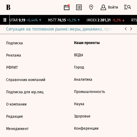
Войти
↑
UTAR
9,19
+0,44%
↑
MSTT
76,15
+0,2%
↑
IMOEX
2 281,31
-0,2%
↓
RTSI
Ситуация на топливном рынке: меры, динамика, прогнозы
Выб
Наши проекты
Подписка
ВЕДЫ
Реклама
Город
РФРИТ
Аналитика
Справочник компаний
Промышленность
Подписка для юр.лиц
Наука
О компании
Здоровье
Редакция
Конференции
Менеджмент