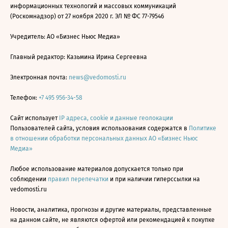
информационных технологий и массовых коммуникаций
(Роскомнадзор) от 27 ноября 2020 г. ЭЛ № ФС 77-79546
Учредитель: АО «Бизнес Ньюс Медиа»
Главный редактор: Казьмина Ирина Сергеевна
Электронная почта:
news@vedomosti.ru
Телефон:
+7 495 956-34-58
Сайт использует
IP адреса, cookie и данные геолокации
Пользователей сайта, условия использования содержатся в
Политике
в отношении обработки персональных данных АО «Бизнес Ньюс
Медиа»
Любое использование материалов допускается только при
соблюдении
правил перепечатки
и при наличии гиперссылки на
vedomosti.ru
Новости, аналитика, прогнозы и другие материалы, представленные
на данном сайте, не являются офертой или рекомендацией к покупке