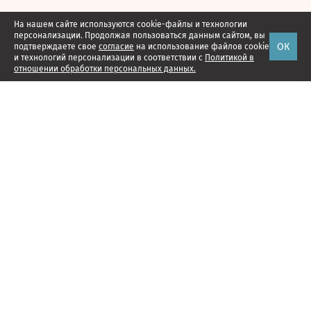
На нашем сайте используются cookie-файлы и технологии
персонализации. Продолжая пользоваться данным сайтом, вы
ОК
подтверждаете свое
согласие
на использование файлов cookie
и технологий персонализации в соответствии с
Политикой в
отношении обработки персональных данных.
Наши проекты
Подписка
Реклама
Справочник компаний
Об издании