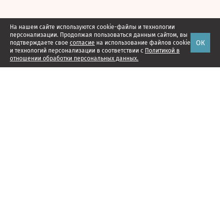
На нашем сайте используются cookie-файлы и технологии
персонализации. Продолжая пользоваться данным сайтом, вы
ОК
подтверждаете свое
согласие
на использование файлов cookie
и технологий персонализации в соответствии с
Политикой в
отношении обработки персональных данных.
Наши проекты
Подписка
Реклама
Справочник компаний
Об издании