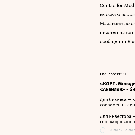
Centre for Med
высокую вероя
Малайзии до о
нижней пятой 
сообщении Blo
Спецпроект 16+
«КОРП. Молоде
«Аквилон» - б
Для бизнеса — к
современных и
Для инвестора 
сформированной
i
Реклама / Реклам