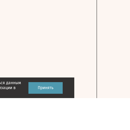
ься данным
изации в
Принять