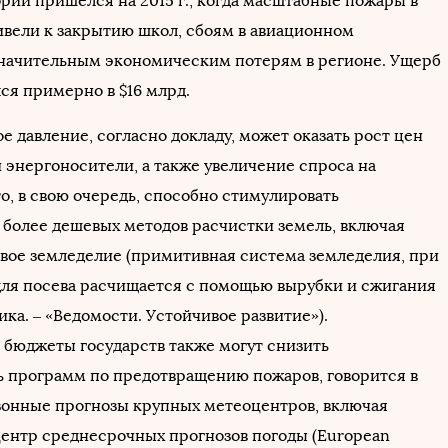
рии пришелся на 2015 г., когда масштабные пожары в
вели к закрытию школ, сбоям в авиационном
начительным экономическим потерям в регионе. Ущерб
ся примерно в $16 млрд.
 давление, согласно докладу, может оказать рост цен
 энергоносители, а также увеличение спроса на
о, в свою очередь, способно стимулировать
 более дешевых методов расчистки земель, включая
вое земледелие (примитивная система земледелия, при
для посева расчищается с помощью вырубки и сжигания
ика. – «Ведомости. Устойчивое развитие»).
бюджеты государств также могут снизить
 программ по предотвращению пожаров, говорится в
зонные прогнозы крупных метеоцентров, включая
ентр среднесрочных прогнозов погоды (European