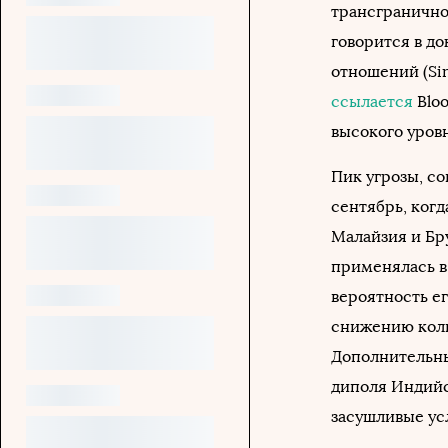
трансгранично
говорится в д
отношений (Sing
ссылается
Bloo
высокого уровн
Пик угрозы, со
сентябрь, ког
Малайзия и Бр
применялась в
вероятность ег
снижению коли
Дополнительны
диполя Индийс
засушливые ус