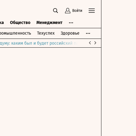
Войти
ка
Общество
Менеджмент
ромышленность
Техуспех
Здоровье
думу: каким был и будет российский парламент
Война на Ближне