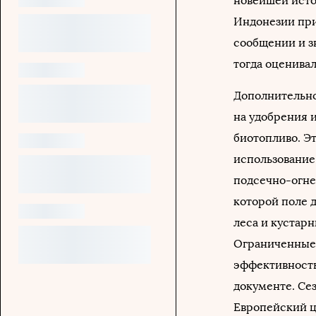
новейшей исто
Индонезии при
сообщении и з
тогда оценивал
Дополнительное
на удобрения и
биотопливо. Эт
использование
подсечно-огне
которой поле 
леса и кустарн
Ограниченные 
эффективность
документе. Се
Европейский ц