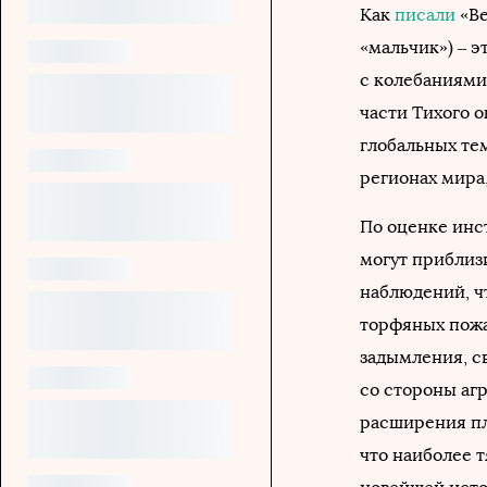
Как
писали
«Ве
«мальчик») – э
с колебаниями
части Тихого о
глобальных те
регионах мира,
По оценке инст
могут приблиз
наблюдений, ч
торфяных пожа
задымления, с
со стороны аг
расширения пл
что наиболее 