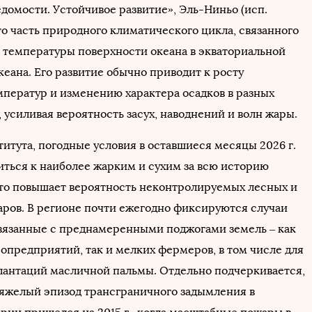
домости. Устойчивое развитие», Эль-Ниньо (исп.
то часть природного климатического цикла, связанного
 температуры поверхности океана в экваториальной
кеана. Его развитие обычно приводит к росту
мператур и изменению характера осадков в разных
 усиливая вероятность засух, наводнений и волн жары.
итута, погодные условия в оставшиеся месяцы 2026 г.
иться к наиболее жарким и сухим за всю историю
то повышает вероятность неконтролируемых лесных и
ров. В регионе почти ежегодно фиксируются случаи
вязанные с преднамеренными поджогами земель – как
ропредприятий, так и мелких фермеров, в том числе для
антаций масличной пальмы. Отдельно подчеркивается,
тяжелый эпизод трансграничного задымления в