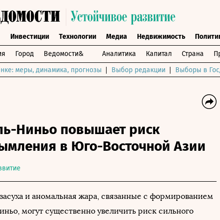
ы
Инвестиции
Технологии
Медиа
Недвижимость
Полити
ия
Город
Ведомости&
Аналитика
Капитал
Страна
П
нке: меры, динамика, прогнозы
Выбор редакции
Выборы в Гос
Эль-Ниньо повышает риск
дымления в Юго-Восточной Азии
звитие
засуха и аномальная жара, связанные с формированием
иньо, могут существенно увеличить риск сильного