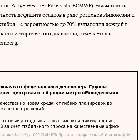
ium-Range Weather Forecasts, ECMWF), указывают на
тность дефицита осадков в ряде регионов Индонезии и
ктября – с вероятностью до 70% выпадения дождей в
части исторического диапазона, отмечается в
omberg.
жная» от федерального девелопера Группы
изнес-центр класса А рядом метро «Молодежная»
ачественно новая среда: от гибких планировок до
нженерных решений
– готовый доходный актив с высокой ликвидностью,
 за счет стабильного спроса на качественные офисы
одатель и Застройщик ООО СЗ «ТИТУЛ» Проектная декларация на сайте наш.дом.рф 16+