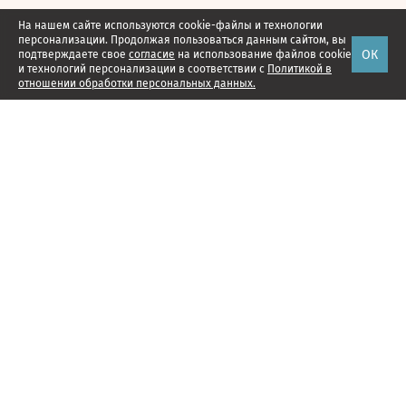
На нашем сайте используются cookie-файлы и технологии
персонализации. Продолжая пользоваться данным сайтом, вы
ОК
подтверждаете свое
согласие
на использование файлов cookie
и технологий персонализации в соответствии с
Политикой в
отношении обработки персональных данных.
Наши проекты
Подписка
Реклама
Справочник компаний
Об издании