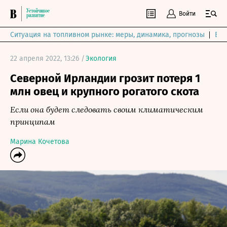
Войти
Ситуация на топливном рынке: меры, динамика, прогнозы
Выб
22 апреля 2022, 13:26 /
Экология
Северной Ирландии грозит потеря 1
млн овец и крупного рогатого скота
Если она будет следовать своим климатическим
принципам
Марина Кочетова