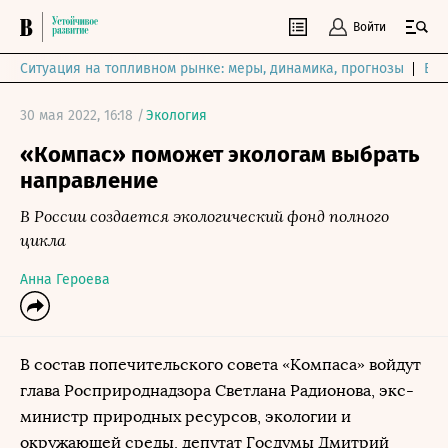
Войти
Ситуация на топливном рынке: меры, динамика, прогнозы
Выб
30 мая 2022, 16:18 /
Экология
«Компас» поможет экологам выбрать
направление
В России создается экологический фонд полного
цикла
Анна Героева
В состав попечительского совета «Компаса» войдут
глава Росприроднадзора Светлана Радионова, экс-
министр природных ресурсов, экологии и
окружающей среды, депутат Госдумы Дмитрий