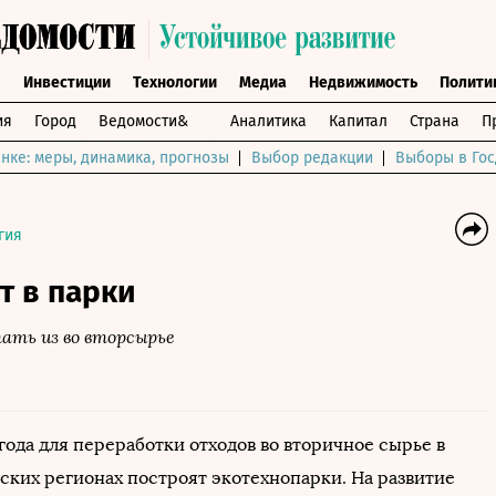
ы
Инвестиции
Технологии
Медиа
Недвижимость
Полити
ия
Город
Ведомости&
Аналитика
Капитал
Страна
П
нке: меры, динамика, прогнозы
Выбор редакции
Выборы в Гос
гия
т в парки
ть из во вторсырье
года для переработки отходов во вторичное сырье в
ских регионах построят экотехнопарки. На развитие