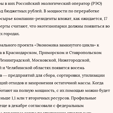
ы в них Российский экологический оператор (РЭО)
рд бюджетных рублей. В мощности по переработке
рсырье компании-резиденты вложат, как ожидается, 17
перты считают, что экотехнопарки должны появиться во
х городах.
рального проекта «Экономика замкнутого цикла» к
да в Краснодарском, Приморском и Ставропольском
е Ленинградской, Московской, Нижегородской,
 и Челябинской областях появятся восемь
в — предприятий для сбора, сортировки, утилизации
ций отходов и захоронения остаточной массы. Когда
ботают на полную мощность, с их помощью можно будет
еньше 1,1 млн т вторичных ресурсов. Профильные
еще в декабре согласовали с федеральным