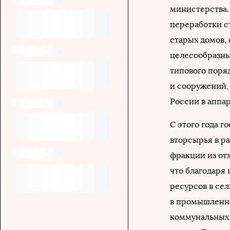
министерства.
переработки с
старых домов,
целесообразны
типового поря
и сооружений,
России в аппар
С этого года г
вторсырья в ра
фракции из от
что благодаря
ресурсов в сел
в промышленно
коммунальных 