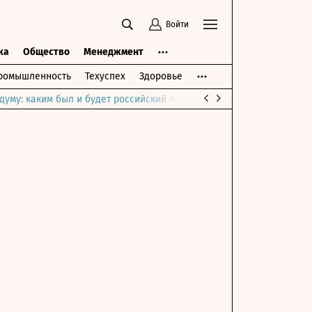
Войти
ка
Общество
Менеджмент
ромышленность
Техуспех
Здоровье
думу: каким был и будет российский парламент
Война на Ближне