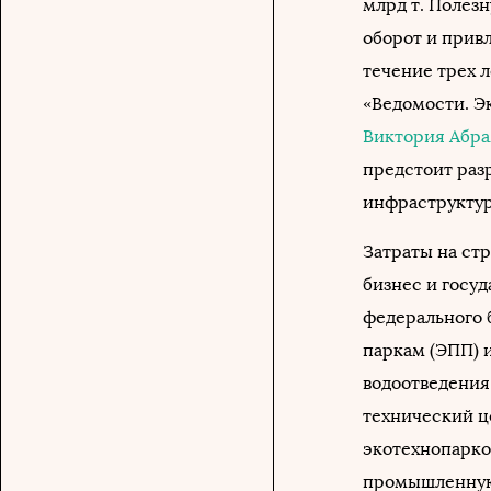
млрд т. Полез
оборот и прив
течение трех л
«Ведомости. Э
Виктория Абр
предстоит раз
инфраструктур
Затраты на ст
бизнес и госуд
федерального 
паркам (ЭПП) 
водоотведения
технический ц
экотехнопарков
промышленную и