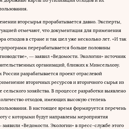
м дорожные карты по утилизации отходов и их
пользования.
енении вторсырья прорабатывается давно. Эксперты,
туацией отмечают, что документация для применения
ра отходов в стране и так шел уже несколько лет. «И так
перпрограмм перерабатывается больше половины
отноводстве», — заявил «Ведомости. Экологии» источник
вительственных организаций, близких к Минсельхозу.
 России разрабатывается проект отраслевой
именение вторичных ресурсов и вторичного сырья из
е сельского хозяйства. В процессе разработки выявлено
количество отходов, имеющих высокую степень
пользования. В настоящее время формируется перечень
аботу с которыми будут направлены мероприятия
 заявили «Ведомости. Экологии» в пресс-службе этого