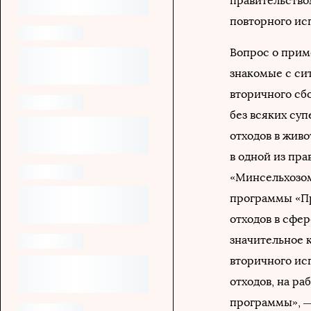
правительство
повторного ис
Вопрос о прим
знакомые с си
вторичного сбо
без всяких су
отходов в жив
в одной из пра
«Минсельхозом
программы «Пр
отходов в сфер
значительное 
вторичного ис
отходов, на р
программы», —