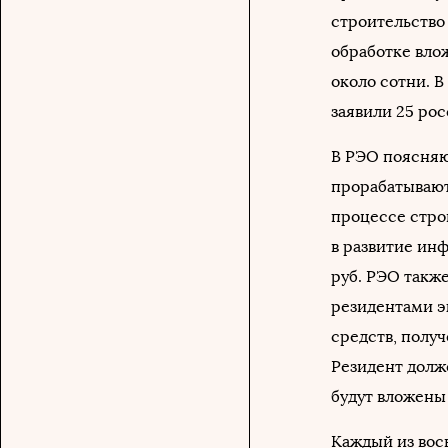
строительство
обработке вло
около сотни. В
заявили 25 ро
В РЭО поясняю
прорабатывают
процессе стро
в развитие ин
руб. РЭО такж
резидентами э
средств, полу
Резидент долже
будут вложены
Каждый из вос