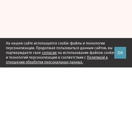
На нашем сайте используются cookie-файлы и технологии
персонализации. Продолжая пользоваться данным сайтом, вы
ОК
подтверждаете свое
согласие
на использование файлов cookie
и технологий персонализации в соответствии с
Политикой в
отношении обработки персональных данных.
Наши проекты
Подписка