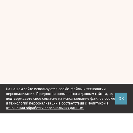
На нашем сайте используются cookie-файлы и технологии
персонализации. Продолжая пользоваться данным сайтом, вы
ОК
подтверждаете свое
согласие
на использование файлов cookie
и технологий персонализации в соответствии с
Политикой в
отношении обработки персональных данных.