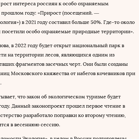
рост интереса россиян к особо охраняемым
 прошлом году: «Прирост (посещений. —
логия») в 2021 году составил больше 50%. Где-то около
н посетили особо охраняемые природные территории».
ова, в 2022 году будет открыт национальный парк в
сти на территории лесов, являющихся одним из
евших фрагментов засечных черт. Они были созданы
аниц Московского княжества от набегов кочевников при
.
ывает, что закон об экологическом туризме будет
 году. Данный законопроект прошел первое чтение в
стерство разработало поправки ко второму чтению,
ится в весеннюю сессию.
домости.Экология», в целом в России подготовлены