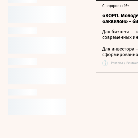
Спецпроект 16+
«КОРП. Молоде
«Аквилон» - б
Для бизнеса — к
современных и
Для инвестора 
сформированной
i
Реклама / Реклам