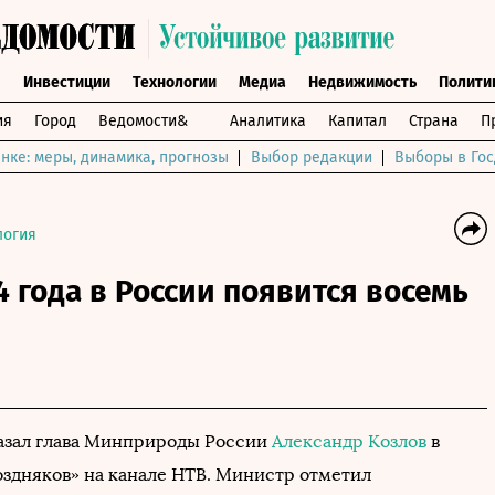
ы
Инвестиции
Технологии
Медиа
Недвижимость
Полити
ия
Город
Ведомости&
Аналитика
Капитал
Страна
П
нке: меры, динамика, прогнозы
Выбор редакции
Выборы в Гос
логия
4 года в России появится восемь
азал глава Минприроды России
Александр Козлов
в
здняков» на канале НТВ. Министр отметил