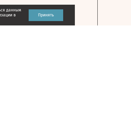
ься данным
изации в
Принять
Контакты
127018, г. Москва, ул. Полковая, д. 3, стр. 1
На карте