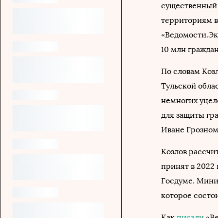
существенный 
территориям в
«Ведомости.Эко
10 млн гражда
По словам Козл
Тульской обла
немногих уцел
для защиты гр
Иване Грозном
Козлов рассчит
принят в 2022
Госдуме. Мини
которое состо
Как
писали
«Ве