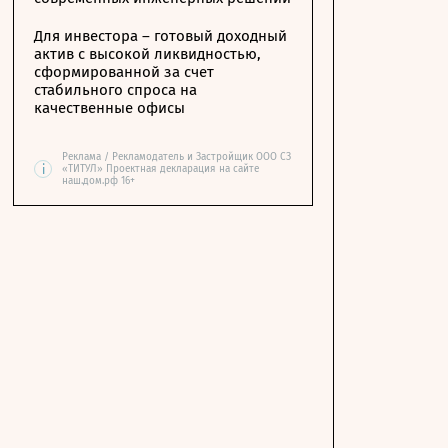
Для инвестора – готовый доходный
актив с высокой ликвидностью,
сформированной за счет
стабильного спроса на
качественные офисы
Реклама / Рекламодатель и Застройщик ООО СЗ
i
«ТИТУЛ» Проектная декларация на сайте
наш.дом.рф 16+