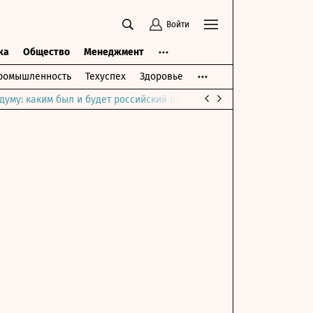
Войти
ка
Общество
Менеджмент
ромышленность
Техуспех
Здоровье
думу: каким был и будет российский парламент
Война на Ближне