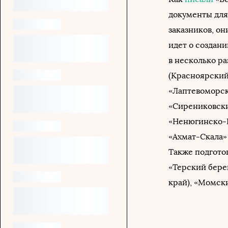
документы для
заказников, он
идет о создан
в несколько р
(Красноярский
«Лаптевоморски
«Сирениковски
«Ненюгинско-Г
«Ахмат-Скала»
Также подгото
«Терский бере
край), «Момски