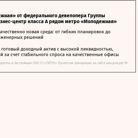
жная» от федерального девелопера Группы
изнес-центр класса А рядом метро «Молодежная»
ачественно новая среда: от гибких планировок до
нженерных решений
– готовый доходный актив с высокой ликвидностью,
 за счет стабильного спроса на качественные офисы
одатель и Застройщик ООО СЗ «ТИТУЛ» Проектная декларация на сайте наш.дом.рф 16+