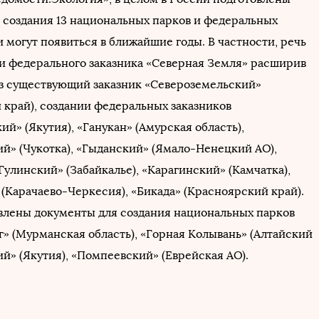
 создания 13 национальных парков и федеральных
и могут появиться в ближайшие годы. В частности, речь
ии федерального заказника «Северная Земля» расширив
аз существующий заказник «Североземельский»
 край), создании федеральных заказников
й» (Якутия), «Ганукан» (Амурская область),
й» (Чукотка), «Гыданский» (Ямало-Ненецкий АО),
улинский» (Забайкалье), «Карагинский» (Камчатка),
 (Карачаево-Черкесия), «Бикада» (Красноярский край).
влены документы для создания национальных парков
г» (Мурманская область), «Горная Колывань» (Алтайский
й» (Якутия), «Помпеевский» (Еврейская АО).