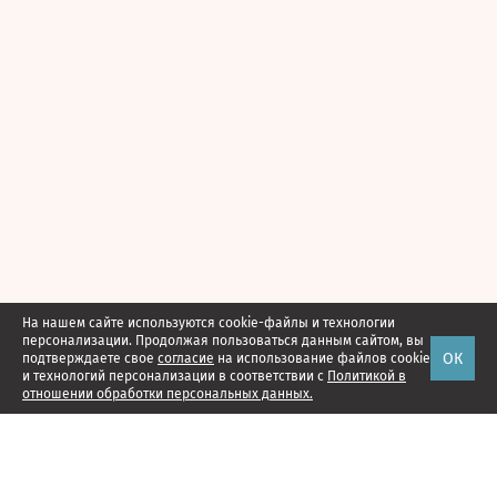
На нашем сайте используются cookie-файлы и технологии
персонализации. Продолжая пользоваться данным сайтом, вы
ОК
подтверждаете свое
согласие
на использование файлов cookie
и технологий персонализации в соответствии с
Политикой в
отношении обработки персональных данных.