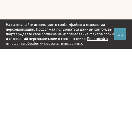
На нашем сайте используются cookie-файлы и технологии
персонализации. Продолжая пользоваться данным сайтом, вы
ОК
подтверждаете свое
согласие
на использование файлов cookie
и технологий персонализации в соответствии с
Политикой в
отношении обработки персональных данных.
Наши проекты
Подписка
Реклама
Справочник компаний