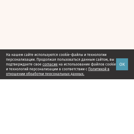
На нашем сайте используются cookie-файлы и технологии
персонализации. Продолжая пользоваться данным сайтом, вы
ОК
подтверждаете свое
согласие
на использование файлов cookie
и технологий персонализации в соответствии с
Политикой в
отношении обработки персональных данных.
Наши проекты
Подписка