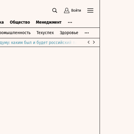
Войти
ка
Общество
Менеджмент
ромышленность
Техуспех
Здоровье
думу: каким был и будет российский парламент
Война на Ближне