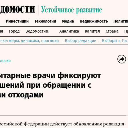
ы
Инвестиции
Технологии
Медиа
Недвижимость
Полити
ия
Город
Ведомости&
Аналитика
Капитал
Страна
П
нке: меры, динамика, прогнозы
Выбор редакции
Выборы в Гос
логия
нитарные врачи фиксируют
ушений при обращении с
и отходами
 Российской Федерации действует обновленная редакция