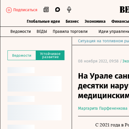
Подписаться
Глобальные идеи
Бизнес
Экономика
Финанс
Ведомости
ВЕДЫ
Правила торговли
Идеи управлен
Ситуация на топливном ры
Устойчивое
Ведомости
развитие
08 ноября 2022, 09:58 /
Эко
На Урале са
десятки нар
медицинским
Маргарита Парфененкова
С 2021 года в