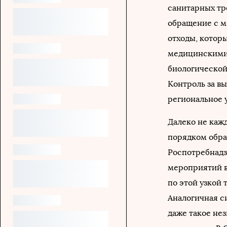
санитарных тр
обращение с м
отходы, котор
медицинскими.
биологической
Контроль за в
региональное 
Далеко не каж
порядком обра
Роспотребнадз
мероприятий в
по этой узкой 
Аналогичная с
даже такое не