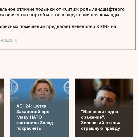
альное отличие Ходынки от «Сити»: роль ландшафтного
ми офисов и спортобъектов в окружении для команды
офисных помещений предлагает девелопер STONE на
е
ОУНХЕДЖ» 16+
АБН24: шутка
Захаровой про
"Все решит одно
главу НАТО
сражение".
заставила Запад
Зеленский открыл
покраснеть
страшную правду