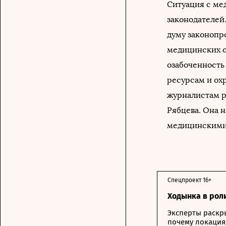
Ситуация с ме
законодателей.
думу законопр
медицинских от
озабоченность
ресурсам и ох
журналистам р
Рябцева. Она 
медицинскими
Спецпроект 16+
Ходынка в рол
Эксперты раскр
почему локация