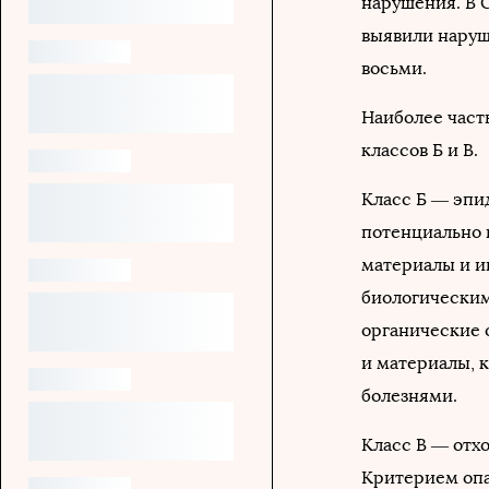
нарушения. В С
выявили наруше
восьми.
Наиболее част
классов Б и В.
Класс Б — эпи
потенциально 
материалы и и
биологическим
органические 
и материалы,
болезнями.
Класс В — отх
Критерием опа