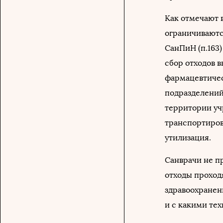
Как отмечают 
ограничиваютс
СанПиН (п.163
сбор отходов 
фармацевтичес
подразделений
территории уч
транспортиров
утилизация.
Санврачи не пр
отходы проход
здравоохранен
и с какими те